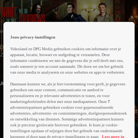
 the
Horror | Komedie
h page
Jouw privacy-instellingen
 main
nt
Drie oude vampieren wonen in een buitenwijk in Nieuw-
Videoland en DPG Media gebruiken cookies om informatie over je
 the
Zeeland en proberen zich aan te passen aan de moderne
apparaat, locatie, browser en surfgedrag te verzamelen. Deze
ibility
informatie combineren we met de gegevens die je zelf deelt met ons,
maatschappij. Ze nemen een nieuwe, jonge vampier in
ment
zoals wanneer je een account aanmaakt. Dit doen we om het gebruik
Meer
huis die hen alles leert over dingen als mode,
van onze media te analyseren en onze websites en apps te verbeteren.
info
technologie en het uitgaansleven.
Anderen kijken ook
Daarnaast kunnen we, als je hier toestemming voor geeft, je gegevens
gebruiken om onze content, communicatie en aanbod te
personaliseren en je relevante advertenties te tonen, en voor
marketingdoeleinden delen met onze mediapartners. Onze
7
advertentiepartners gebruiken cookies voor gepersonaliseerde
advertenties, advertentie- en contentmetingen, doelgroepenonderzoek
en ontwikkeling van diensten. Sommige advertentiepartners kunnen
ook je precieze geolocatie hiervoor gebruiken. Je kunt je cookie-
instellingen opslaan of wijzigen door het gebruik van onderstaande
knoppen of door naar de privacy-instellingen te gaan.
Lees meer in