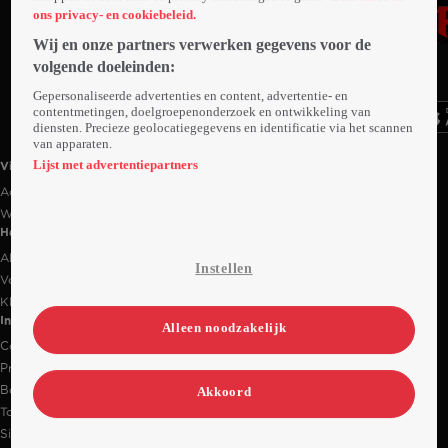
ons privacy- en cookiebeleid.
Wij en onze partners verwerken gegevens voor de
Ga
Ga
Ga
volgende doeleinden:
naar
naar
naar
programma
programma
programma
Gepersonaliseerde advertenties en content, advertentie- en
Videoland useful links.
contentmetingen, doelgroepenonderzoek en ontwikkeling van
diensten. Precieze geolocatiegegevens en identificatie via het scannen
van apparaten.
Lijst met advertentiepartners
Videoland
Actiecode
Werken bij RTL
Handige links
Alle films & series
Instellen
Veelgestelde vragen
Klantenservice
Informatie
Alleen noodzakelijk
Contact
Privacy-instellingen
Bedrijfsgegevens
Akkoord
Toegankelijkheidsverklaring
Sitemap