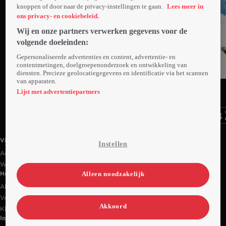
knoppen of door naar de privacy-instellingen te gaan.
Lees meer in
ons privacy- en cookiebeleid.
Wij en onze partners verwerken gegevens voor de
volgende doeleinden:
Gepersonaliseerde advertenties en content, advertentie- en
contentmetingen, doelgroepenonderzoek en ontwikkeling van
diensten. Precieze geolocatiegegevens en identificatie via het scannen
van apparaten.
Ga
Ga
Ga
naar
naar
naar
Lijst met advertentiepartners
programma
programma
programma
Videoland useful links.
Videoland
Instellen
Actiecode
Werken bij RTL
Alleen noodzakelijk
Handige links
Alle films & series
Veelgestelde vragen
Akkoord
Klantenservice
Informatie