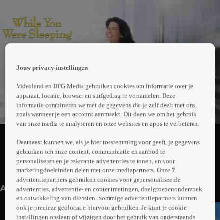
 the
Drama | Komedie
h page
 main
1uur38min
Jouw privacy-instellingen
nt
 the
Videoland en DPG Media gebruiken cookies om informatie over je
ibility
apparaat, locatie, browser en surfgedrag te verzamelen. Deze
De alleenstaande Lucy redt Peter, een man op wie ze
ment
informatie combineren we met de gegevens die je zelf deelt met ons,
stiekem verliefd is, van een ongeluk. In het ziekenhuis
zoals wanneer je een account aanmaakt. Dit doen we om het gebruik
wordt ze per vergissing aangezien voor zijn verloofde.
van onze media te analyseren en onze websites en apps te verbeteren.
Abonneren op Videoland
Terwijl Peter in coma ligt, raakt Lucy steeds meer
Daarnaast kunnen we, als je hier toestemming voor geeft, je gegevens
gehecht aan zijn warme familie, en vooral aan zijn broer
gebruiken om onze content, communicatie en aanbod te
Jack. Wat begint als een onschuldige leugen, groeit uit
personaliseren en je relevante advertenties te tonen, en voor
Meer
tot een romantisch dilemma als Lucy haar ware
marketingdoeleinden delen met onze mediapartners. Onze
7
info
advertentiepartners gebruiken cookies voor gepersonaliseerde
gevoelens en identiteit onder ogen moet zien.
Anderen kijken ook
advertenties, advertentie- en contentmetingen, doelgroepenonderzoek
en ontwikkeling van diensten. Sommige advertentiepartners kunnen
ook je precieze geolocatie hiervoor gebruiken. Je kunt je cookie-
instellingen opslaan of wijzigen door het gebruik van onderstaande