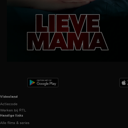
Ga
naar
programma
Videoland useful links.
Videoland
Actiecode
Werken bij RTL
Handige links
Alle films & series