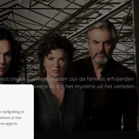
us ongeluk in het verleden zijn de families erfvijanden
. Beetje bij beetje wordt het mysterie uit het verleden
d, liefde en haat, loslaten en vasthouden, harmonie en
n surfgedrag te
anneer je een
en apps te