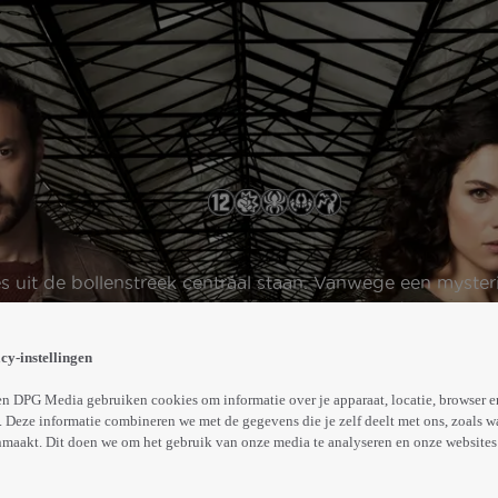
 uit de bollenstreek centraal staan. Vanwege een mysterie
terkt en actueel gehouden door de race om de zwarte tulp
elangrijke keuzes gemaakt moeten worden over leven en doo
Abonneren op Videoland
cy-instellingen
n DPG Media gebruiken cookies om informatie over je apparaat, locatie, browser e
 Deze informatie combineren we met de gegevens die je zelf deelt met ons, zoals w
Meer
maakt. Dit doen we om het gebruik van onze media te analyseren en onze websites 
info