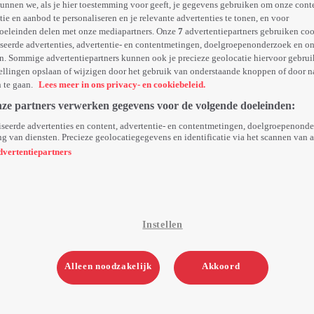
unnen we, als je hier toestemming voor geeft, je gegevens gebruiken om onze cont
e en aanbod te personaliseren en je relevante advertenties te tonen, en voor
oeleinden delen met onze mediapartners. Onze
7
advertentiepartners gebruiken coo
seerde advertenties, advertentie- en contentmetingen, doelgroepenonderzoek en o
n. Sommige advertentiepartners kunnen ook je precieze geolocatie hiervoor gebruik
ellingen opslaan of wijzigen door het gebruik van onderstaande knoppen of door n
n te gaan.
Lees meer in ons privacy- en cookiebeleid.
nze partners verwerken gegevens voor de volgende doeleinden:
seerde advertenties en content, advertentie- en contentmetingen, doelgroepenond
g van diensten. Precieze geolocatiegegevens en identificatie via het scannen van 
dvertentiepartners
Instellen
Alleen noodzakelijk
Akkoord
2. Een Ongenode Gast
42min