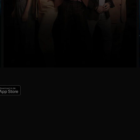
Trailer
Ga
naar
programma