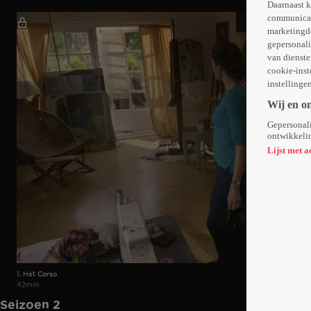
Daarnaast k
communicati
marketingd
gepersonali
van dienste
cookie-inst
instellinge
Wij en o
Gepersonali
ontwikkelin
Lijst met a
1. Het Corso
42min
Seizoen 2