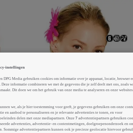
ware nog niet tegen het lijf gelopen. Ze is stiekem verlie
 ook nog eens om de bruiloft te organiseren. En dan is er 
cy-instellingen
Abonneren op Videoland
n DPG Media gebruiken cookies om informatie over je apparaat, locatie, browser e
 Deze informatie combineren we met de gegevens die je zelf deelt met ons, zoals w
maakt. Dit doen we om het gebruik van onze media te analyseren en onze websites 
Meer
info
unnen we, als je hier toestemming voor geeft, je gegevens gebruiken om onze cont
e en aanbod te personaliseren en je relevante advertenties te tonen, en voor
oeleinden delen met onze mediapartners. Onze
7
advertentiepartners gebruiken coo
seerde advertenties, advertentie- en contentmetingen, doelgroepenonderzoek en o
n. Sommige advertentiepartners kunnen ook je precieze geolocatie hiervoor gebruik