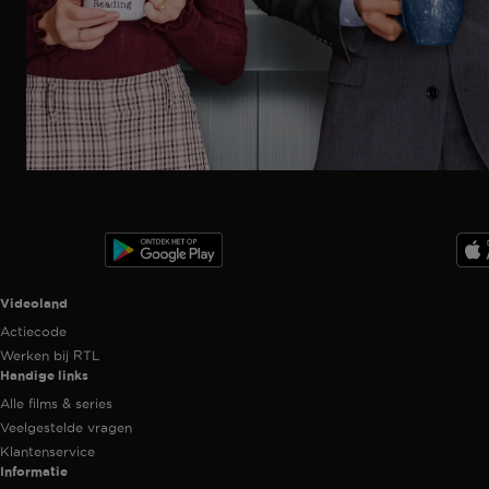
Ga
naar
programma
Videoland useful links.
Videoland
Actiecode
Werken bij RTL
Handige links
Alle films & series
Veelgestelde vragen
Klantenservice
Informatie