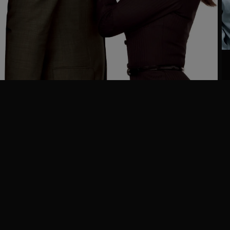
Trailer
Ga
naar
programma