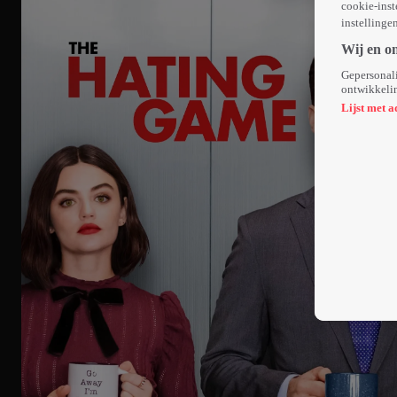
cookie-inst
instellinge
Wij en o
Gepersonali
ontwikkelin
Lijst met a