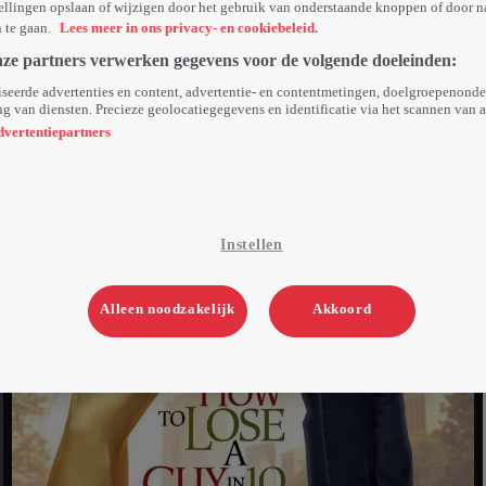
ellingen opslaan of wijzigen door het gebruik van onderstaande knoppen of door n
n te gaan.
Lees meer in ons privacy- en cookiebeleid.
nze partners verwerken gegevens voor de volgende doeleinden:
seerde advertenties en content, advertentie- en contentmetingen, doelgroepenond
g van diensten. Precieze geolocatiegegevens en identificatie via het scannen van 
dvertentiepartners
Instellen
Alleen noodzakelijk
Akkoord