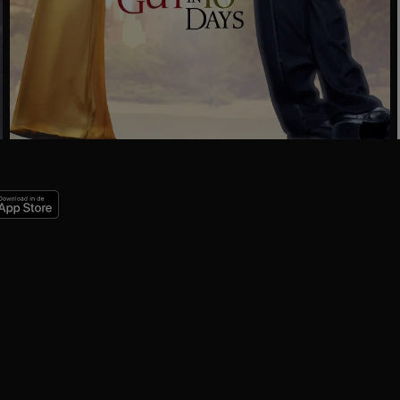
Trailer
Ga
naar
programma