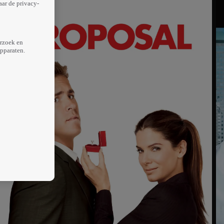
aar de privacy-
erzoek en
apparaten.