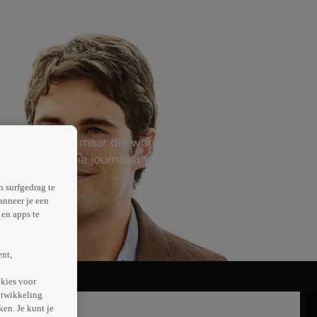
fd op haar baas, maar die wordt ingepikt door haar jongere
nog de cynische journalist Kevin, die een verhaal wil
n surfgedrag te
anneer je een
en apps te
ent,
kies voor
ntwikkeling
en. Je kunt je