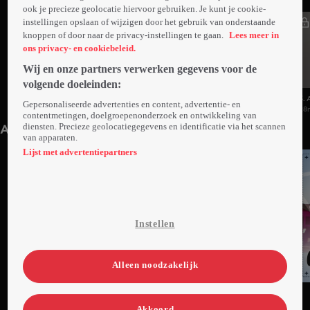
ook je precieze geolocatie hiervoor gebruiken. Je kunt je cookie-
instellingen opslaan of wijzigen door het gebruik van onderstaande
knoppen of door naar de privacy-instellingen te gaan.
Lees meer in
ons privacy- en cookiebeleid.
Wij en onze partners verwerken gegevens voor de
volgende doeleinden:
5. Aflevering 5
4. Aflevering 4
3. 
Gepersonaliseerde advertenties en content, advertentie- en
29min
32min
28
contentmetingen, doelgroepenonderzoek en ontwikkeling van
diensten. Precieze geolocatiegegevens en identificatie via het scannen
Anderen kijken ook
van apparaten.
Lijst met advertentiepartners
Instellen
Alleen noodzakelijk
Trailer
Ga
Ga
Ga
naar
naar
naar
Akkoord
programma
programma
programma