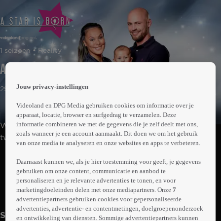
 the
1 seizoen • Reality
h page
 main
Aflevering 1
nt
 the
Jouw privacy-instellingen
29min
ibility
ment
Videoland en DPG Media gebruiken cookies om informatie over je
apparaat, locatie, browser en surfgedrag te verzamelen. Deze
informatie combineren we met de gegevens die je zelf deelt met ons,
We volgen Jethro Galung en zijn vriendin Kelly, terror
zoals wanneer je een account aanmaakt. Dit doen we om het gebruik
twins Esmee en Sharon Ipema, Rowena Baierl en haar
van onze media te analyseren en onze websites en apps te verbeteren.
vriend Shane, en Laura Ponticorvo en haar man Ryan
Abonneren op Videoland
tijdens hun zwangerschap en daarna. Hoe gaan ze het
Daarnaast kunnen we, als je hier toestemming voor geeft, je gegevens
gebruiken om onze content, communicatie en aanbod te
leven in de spotlights combineren met het ouderschap?
personaliseren en je relevante advertenties te tonen, en voor
marketingdoeleinden delen met onze mediapartners. Onze
7
Meer
info
advertentiepartners gebruiken cookies voor gepersonaliseerde
advertenties, advertentie- en contentmetingen, doelgroepenonderzoek
Seizoen 1
en ontwikkeling van diensten. Sommige advertentiepartners kunnen