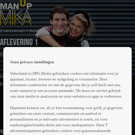
 the
2 seizoenen • Komedie | Reality
h page
 main
Aflevering 1
nt
 the
6min
ibility
Jouw privacy-instellingen
ment
Videoland en DPG Media gebruiken cookies om informatie over je
Haarstylist Mika valt op stoere mannen, terwijl hij zelf
apparaat, locatie, browser en surfgedrag te verzamelen. Deze
behoorlijk vrouwelijk is. Daar is natuurlijk niks mis mee,
informatie combineren we met de gegevens die je zelf deelt met ons,
zoals wanneer je een account aanmaakt. Dit doen we om het gebruik
maar hij wil zelf graag wat mannelijker worden. In een
Abonneren op Videoland
van onze media te analyseren en onze websites en apps te verbeteren.
poging Mika daarbij te helpen, sleurt beste vriendin en
Gooisch Meisje Pauline Wingelaar hem van de ene naar
Daarnaast kunnen we, als je hier toestemming voor geeft, je gegevens
de andere mannelijke activiteit. Geen gezeik en gezeur,
gebruiken om onze content, communicatie en aanbod te
Meer
personaliseren en je relevante advertenties te tonen, en voor
gewoon doen!
info
marketingdoeleinden delen met onze mediapartners. Onze
7
advertentiepartners gebruiken cookies voor gepersonaliseerde
Seizoen 2