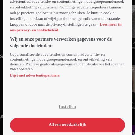
advertenties, advertentie- en contentmetingen, doelgroepenonderzoek
en ontwikkeling van diensten. Sommige advertentiepartners kunnen
ook je precieze geolocatie hiervoor gebruiken. Je kunt je cookie-
instellingen opslaan of wijzigen door het gebruik van onderstaande
knoppen of door naar de privacy-instellingen te gaan.
Lees meer in
ons privacy- en cookiebeleid.
Wij en onze partners verwerken gegevens voor de
9. Aflevering 9
8. Aflevering 8
7. 
volgende doeleinden:
5min
4min
5m
Gepersonaliseerde advertenties en content, advertentie- en
Seizoen 1
contentmetingen, doelgroepenonderzoek en ontwikkeling van
diensten. Precieze geolocatiegegevens en identificatie via het scannen
van apparaten.
Lijst met advertentiepartners
12. Aflevering 12
11. Aflevering 11
10.
Instellen
11min
7min
7m
Anderen kijken ook
Alleen noodzakelijk