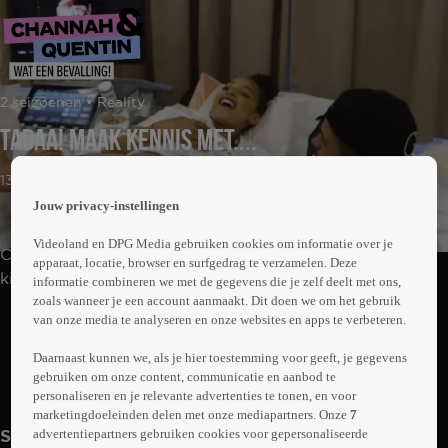
 the
2 seizoenen • Reality
h page
 main
Tadaa! Maak Kennis Met....
nt
 the
13min
ibility
Jouw privacy-instellingen
ment
Videoland en DPG Media gebruiken cookies om informatie over je
Channah en Quentin zijn in verwachting van hun eerste
apparaat, locatie, browser en surfgedrag te verzamelen. Deze
kindje. De uitgerekende datum komt steeds dichterbij,
informatie combineren we met de gegevens die je zelf deelt met ons,
zoals wanneer je een account aanmaakt. Dit doen we om het gebruik
wat de nodige voorbereidingen van het stel verlangt.
Abonneren op Videoland
van onze media te analyseren en onze websites en apps te verbeteren.
Hoe bereiden zij zich voor op de komst van de kleine?
En kan hun relatie dit wel aan? Als het dan eindelijk zo
Daarnaast kunnen we, als je hier toestemming voor geeft, je gegevens
ver is en er een gezond kindje op de wereld komt,
gebruiken om onze content, communicatie en aanbod te
Meer
personaliseren en je relevante advertenties te tonen, en voor
begint het ouderschap pas echt.
info
marketingdoeleinden delen met onze mediapartners. Onze
7
advertentiepartners gebruiken cookies voor gepersonaliseerde
Seizoen 2