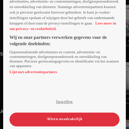
advertenties, advertentie- en contentmetingen, doelgroepenonderzoek
en ontwikkeling van diensten. Sommige advertentiepartners kunnen
ook je precieze geolocatie hiervoor gebruiken. Je kunt je cookie-
instellingen opslaan of wijzigen door het gebruik van onderstaande
knoppen of door naar de privacy-instellingen te gaan.
Lees meer in
ons privacy- en cookiebeleid.
Wij en onze partners verwerken gegevens voor de
6. Eerste Sessie Bij De
5. De Eerste Controle 'Daar Beneden'
4. 
volgende doeleinden:
Relatietherapeut
15min
16min
Kr
12
Gepersonaliseerde advertenties en content, advertentie- en
Seizoen 1
contentmetingen, doelgroepenonderzoek en ontwikkeling van
diensten. Precieze geolocatiegegevens en identificatie via het scannen
van apparaten.
Lijst met advertentiepartners
7. De Bevalling
6. Een Q&A In Afwachting Van De
5. 
Instellen
12min
Bevalling
9min
15
Anderen kijken ook
Alleen noodzakelijk