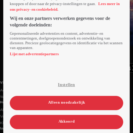
knoppen of door naar de privacy-instellingen te gaan.
Lees meer in
ons privacy- en cookiebeleid.
Wij en onze partners verwerken gegevens voor de
volgende doeleinden:
Gepersonaliseerde advertenties en content, advertentie- en
contentmetingen, doelgroepenonderzoek en ontwikkeling van
diensten. Precieze geolocatiegegevens en identificatie via het scannen
van apparaten.
Ga
Ga
Ga
naar
naar
naar
Lijst met advertentiepartners
programma
programma
programma
Videoland useful links.
Videoland
Instellen
Actiecode
Werken bij RTL
Alleen noodzakelijk
Handige links
Alle films & series
Veelgestelde vragen
Akkoord
Klantenservice
Informatie