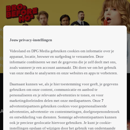
 the
Komedie
h page
 main
1uur24min
Jouw privacy-instellingen
nt
 the
Videoland en DPG Media gebruiken cookies om informatie over je
ibility
apparaat, locatie, browser en surfgedrag te verzamelen. Deze
Blowen, zuipen en zoveel mogelijk chicks regelen: dat is
ment
informatie combineren we met de gegevens die je zelf deelt met ons,
het leven van videotheekmedewerker Max en zijn
zoals wanneer je een account aanmaakt. Dit doen we om het gebruik
geadopteerde broer en tevens beste vriend, Jules.
van onze media te analyseren en onze websites en apps te verbeteren.
Abonneren op Videoland
Samen hebben ze een pact gesloten: ze willen nooit een
Daarnaast kunnen we, als je hier toestemming voor geeft, je gegevens
relatie, want dat is te veel gezeik. Ze leven het leven
gebruiken om onze content, communicatie en aanbod te
waar elke man van droomt, totdat ze allebei verliefd
personaliseren en je relevante advertenties te tonen, en voor
Meer
worden op Anna.
marketingdoeleinden delen met onze mediapartners. Onze
7
info
advertentiepartners gebruiken cookies voor gepersonaliseerde
Anderen kijken ook
advertenties, advertentie- en contentmetingen, doelgroepenonderzoek
en ontwikkeling van diensten. Sommige advertentiepartners kunnen
ook je precieze geolocatie hiervoor gebruiken. Je kunt je cookie-
instellingen opslaan of wijzigen door het gebruik van onderstaande