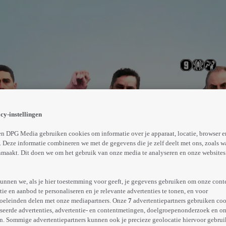
en gebroederlijk samen in de garage van Gerard. De zake
 Rotterdam en zich te laten sponsoren. Op die manier h
cy-instellingen
 finish.
Abonneren op Videoland
n DPG Media gebruiken cookies om informatie over je apparaat, locatie, browser e
 Deze informatie combineren we met de gegevens die je zelf deelt met ons, zoals w
maakt. Dit doen we om het gebruik van onze media te analyseren en onze websites 
Meer
info
unnen we, als je hier toestemming voor geeft, je gegevens gebruiken om onze cont
e en aanbod te personaliseren en je relevante advertenties te tonen, en voor
oeleinden delen met onze mediapartners. Onze
7
advertentiepartners gebruiken coo
seerde advertenties, advertentie- en contentmetingen, doelgroepenonderzoek en o
n. Sommige advertentiepartners kunnen ook je precieze geolocatie hiervoor gebruik