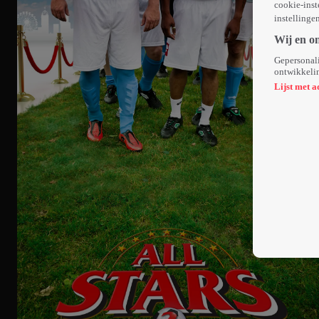
cookie-inst
instellinge
Wij en o
Gepersonali
ontwikkelin
Lijst met a