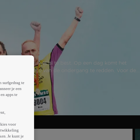
n gaan helaas niet al te best. Op een dag komt het
open ze de garage van de ondergang te redden. Voor de
n surfgedrag te
anneer je een
en apps te
ent,
kies voor
ntwikkeling
en. Je kunt je