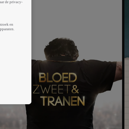
aar de privacy-
erzoek en
apparaten.