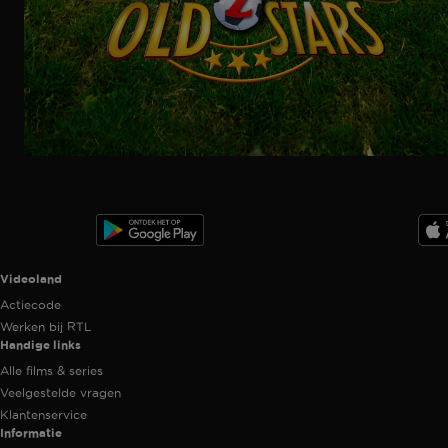
Ga
naar
programma
Videoland useful links.
Videoland
Actiecode
Werken bij RTL
Handige links
Alle films & series
Veelgestelde vragen
Klantenservice
Informatie