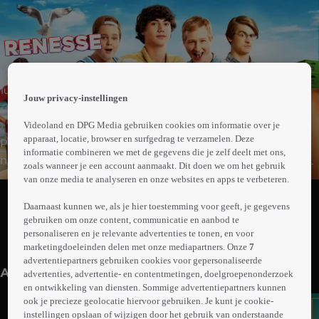
 the
Komedie
h page
 main
1uur16min
Jouw privacy-instellingen
nt
 the
Videoland en DPG Media gebruiken cookies om informatie over je
ibility
apparaat, locatie, browser en surfgedrag te verzamelen. Deze
Puber Bas krijgt van zijn stervende opa het advies om
ment
informatie combineren we met de gegevens die je zelf deelt met ons,
niet te lang wachten met vrouwen versieren. Hij besluit
zoals wanneer je een account aanmaakt. Dit doen we om het gebruik
het advies op te volgen in de zomervakantie. Samen met
van onze media te analyseren en onze websites en apps te verbeteren.
Abonneren op Videoland
zijn weirde neef Thijs en twee vrienden Luca en Daniel
Daarnaast kunnen we, als je hier toestemming voor geeft, je gegevens
gaat Bas naar Renesse. Maar zijn gênante vrienden
gebruiken om onze content, communicatie en aanbod te
maken zijn kansen om een meisje te scoren met de dag
personaliseren en je relevante advertenties te tonen, en voor
Meer
kleiner.
marketingdoeleinden delen met onze mediapartners. Onze
7
info
advertentiepartners gebruiken cookies voor gepersonaliseerde
Anderen kijken ook
advertenties, advertentie- en contentmetingen, doelgroepenonderzoek
en ontwikkeling van diensten. Sommige advertentiepartners kunnen
ook je precieze geolocatie hiervoor gebruiken. Je kunt je cookie-
instellingen opslaan of wijzigen door het gebruik van onderstaande