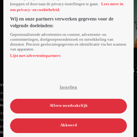
knoppen of door naar de privacy-instellingen te gaan.
Lees meer in
ons privacy- en cookiebeleid.
Wij en onze partners verwerken gegevens voor de
volgende doeleinden:
Gepersonaliseerde advertenties en content, advertentie- en
contentmetingen, doelgroepenonderzoek en ontwikkeling van
diensten. Precieze geolocatiegegevens en identificatie via het scannen
van apparaten.
Ga
Ga
Ga
naar
naar
naar
Lijst met advertentiepartners
programma
programma
programma
Videoland useful links.
Videoland
Instellen
Actiecode
Werken bij RTL
Alleen noodzakelijk
Handige links
Alle films & series
Veelgestelde vragen
Akkoord
Klantenservice
Informatie