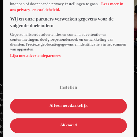
knoppen of door naar de privacy-instellingen te gaan.
Lees meer in
ons privacy- en cookiebeleid.
Wij en onze partners verwerken gegevens voor de
volgende doeleinden:
Gepersonaliseerde advertenties en content, advertentie- en
contentmetingen, doelgroepenonderzoek en ontwikkeling van
diensten. Precieze geolocatiegegevens en identificatie via het scannen
van apparaten.
Ga
Ga
Ga
naar
naar
naar
Lijst met advertentiepartners
programma
programma
programma
Videoland useful links.
Videoland
Instellen
Actiecode
Werken bij RTL
Alleen noodzakelijk
Handige links
Alle films & series
Veelgestelde vragen
Akkoord
Klantenservice
Informatie