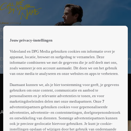
 the
Drama
h page
 main
2uur06min
Jouw privacy-instellingen
nt
 the
Videoland en DPG Media gebruiken cookies om informatie over je
ibility
apparaat, locatie, browser en surfgedrag te verzamelen. Deze
De 17-jarige Elio brengt de zomer van 1983 door met zijn
ment
informatie combineren we met de gegevens die je zelf deelt met ons,
ouders in Noord-Italië. De 24-jarige Amerikaan Oliver
zoals wanneer je een account aanmaakt. Dit doen we om het gebruik
komt op bezoek om samen te werken met Elio's vader,
van onze media te analyseren en onze websites en apps te verbeteren.
Abonneren op Videoland
een professor in de archeologie. Elio brengt veel tijd
Daarnaast kunnen we, als je hier toestemming voor geeft, je gegevens
door met Oliver en wordt tot zijn eigen verbazing
gebruiken om onze content, communicatie en aanbod te
verliefd op hem.
personaliseren en je relevante advertenties te tonen, en voor
Meer
marketingdoeleinden delen met onze mediapartners. Onze
7
info
advertentiepartners gebruiken cookies voor gepersonaliseerde
Anderen kijken ook
advertenties, advertentie- en contentmetingen, doelgroepenonderzoek
en ontwikkeling van diensten. Sommige advertentiepartners kunnen
ook je precieze geolocatie hiervoor gebruiken. Je kunt je cookie-
instellingen opslaan of wijzigen door het gebruik van onderstaande