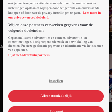
ook je precieze geolocatie hiervoor gebruiken. Je kunt je cookie-
instellingen opslaan of wijzigen door het gebruik van onderstaande
knoppen of door naar de privacy-instellingen te gaan.
Lees meer in
ons privacy- en cookiebeleid.
Wij en onze partners verwerken gegevens voor de
volgende doeleinden:
1. Aflevering 1
2. Aflevering 2
3. 
Gepersonaliseerde advertenties en content, advertentie- en
12min
Ma 20 nov 23
12min
Di 21 nov 23
12
contentmetingen, doelgroepenonderzoek en ontwikkeling van
diensten. Precieze geolocatiegegevens en identificatie via het scannen
Anderen kijken ook
van apparaten.
Lijst met advertentiepartners
Instellen
Alleen noodzakelijk
Ga
Ga
Ga
naar
naar
naar
Akkoord
programma
programma
programma