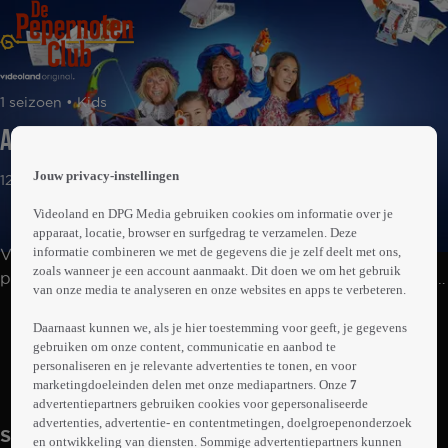
 the
1 seizoen • Kids
h page
 main
Aflevering 1
nt
 the
Jouw privacy-instellingen
12min
ibility
ment
Videoland en DPG Media gebruiken cookies om informatie over je
apparaat, locatie, browser en surfgedrag te verzamelen. Deze
informatie combineren we met de gegevens die je zelf deelt met ons,
Vlogpiet en Prankpiet doen hun uiterste best om
zoals wanneer je een account aanmaakt. Dit doen we om het gebruik
pakjesavond te redden. Ze zijn namelijk per ongeluk de
van onze media te analyseren en onze websites en apps te verbeteren.
verlanglijstjes van alle kinderen in Nederland
Abonneren op Videoland
kwijtgeraakt. Bang om het aan Sinterklaas te vertellen,
Daarnaast kunnen we, als je hier toestemming voor geeft, je gegevens
gebruiken om onze content, communicatie en aanbod te
besluiten de Pieten het op te lossen met de hulp van hun
personaliseren en je relevante advertenties te tonen, en voor
creatieve YouTube-vrienden. Lukt het ze om Sinterklaas
marketingdoeleinden delen met onze mediapartners. Onze
7
Meer
en de kinderen in Nederland een onvergetelijke
info
advertentiepartners gebruiken cookies voor gepersonaliseerde
pakjesavond te bezorgen?
advertenties, advertentie- en contentmetingen, doelgroepenonderzoek
Seizoen 1
en ontwikkeling van diensten. Sommige advertentiepartners kunnen