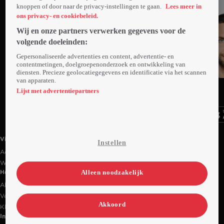
knoppen of door naar de privacy-instellingen te gaan.
Lees meer in
ons privacy- en cookiebeleid.
Wij en onze partners verwerken gegevens voor de
volgende doeleinden:
Gepersonaliseerde advertenties en content, advertentie- en
contentmetingen, doelgroepenonderzoek en ontwikkeling van
diensten. Precieze geolocatiegegevens en identificatie via het scannen
van apparaten.
Ga
Ga
Ga
naar
naar
naar
Lijst met advertentiepartners
programma
programma
programma
Videoland useful links.
Videoland
Instellen
Actiecode
Werken bij RTL
Alleen noodzakelijk
Handige links
Alle films & series
Veelgestelde vragen
Akkoord
Klantenservice
Informatie