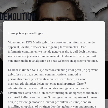
 the
Drama | Komedie
h page
 main
1uur36min
Jouw privacy-instellingen
nt
 the
Videoland en DPG Media gebruiken cookies om informatie over je
ibility
apparaat, locatie, browser en surfgedrag te verzamelen. Deze
Davis Mitchell krijgt het in een ziekenhuis aan de stok
ment
informatie combineren we met de gegevens die je zelf deelt met ons,
met een haperende snoepautomaat. Hij schrijft een
zoals wanneer je een account aanmaakt. Dit doen we om het gebruik
klachtenbrief en komt daardoor in contact met Karen
van onze media te analyseren en onze websites en apps te verbeteren.
Abonneren op Videoland
Moreno van de klantenservice. Er ontstaat een
Daarnaast kunnen we, als je hier toestemming voor geeft, je gegevens
bijzondere band tussen hen.
gebruiken om onze content, communicatie en aanbod te
personaliseren en je relevante advertenties te tonen, en voor
Meer
marketingdoeleinden delen met onze mediapartners. Onze
7
info
advertentiepartners gebruiken cookies voor gepersonaliseerde
Anderen kijken ook
advertenties, advertentie- en contentmetingen, doelgroepenonderzoek
en ontwikkeling van diensten. Sommige advertentiepartners kunnen
ook je precieze geolocatie hiervoor gebruiken. Je kunt je cookie-
instellingen opslaan of wijzigen door het gebruik van onderstaande