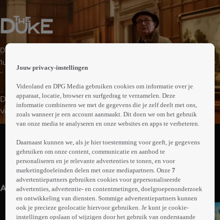
 the
Drama | Komedie | Misdaad
h page
 main
1uur31min
Jouw privacy-instellingen
nt
 the
Videoland en DPG Media gebruiken cookies om informatie over je
ibility
apparaat, locatie, browser en surfgedrag te verzamelen. Deze
De 60-jarige taxichauffeur Kempton Bunton is een man
ment
informatie combineren we met de gegevens die je zelf deelt met ons,
van principes. Hij vindt dat ouderen vrijgesteld moeten
zoals wanneer je een account aanmaakt. Dit doen we om het gebruik
worden van het betalen van kijk- en luistergeld. Om dit
van onze media te analyseren en onze websites en apps te verbeteren.
Abonneren op Videoland
af te dwingen, steelt hij een waardevol schilderij uit de
Daarnaast kunnen we, als je hier toestemming voor geeft, je gegevens
National Gallery en stuurt hij de overheid vervolgens
gebruiken om onze content, communicatie en aanbod te
losgeldbrieven. Gebaseerd op een waargebeurd verhaal.
personaliseren en je relevante advertenties te tonen, en voor
Meer
marketingdoeleinden delen met onze mediapartners. Onze
7
info
advertentiepartners gebruiken cookies voor gepersonaliseerde
Anderen kijken ook
advertenties, advertentie- en contentmetingen, doelgroepenonderzoek
en ontwikkeling van diensten. Sommige advertentiepartners kunnen
ook je precieze geolocatie hiervoor gebruiken. Je kunt je cookie-
instellingen opslaan of wijzigen door het gebruik van onderstaande