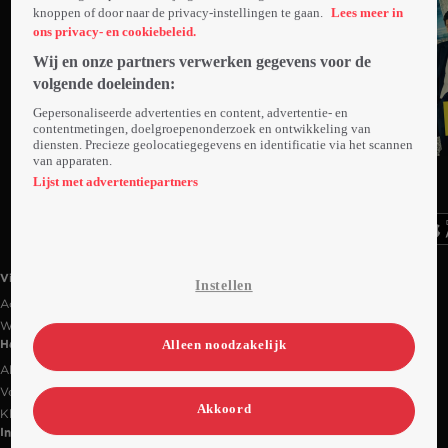
knoppen of door naar de privacy-instellingen te gaan.
Lees meer in
ons privacy- en cookiebeleid.
Wij en onze partners verwerken gegevens voor de
volgende doeleinden:
Gepersonaliseerde advertenties en content, advertentie- en
contentmetingen, doelgroepenonderzoek en ontwikkeling van
diensten. Precieze geolocatiegegevens en identificatie via het scannen
Trailer
van apparaten.
Ga
Ga
Ga
naar
naar
naar
Lijst met advertentiepartners
programma
programma
programma
Videoland useful links.
Videoland
Instellen
Actiecode
Werken bij RTL
Alleen noodzakelijk
Handige links
Alle films & series
Veelgestelde vragen
Akkoord
Klantenservice
Informatie