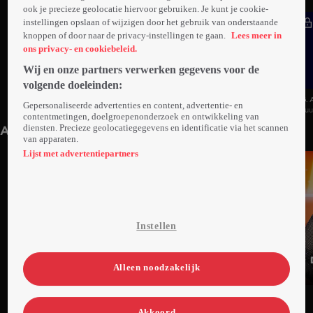
ook je precieze geolocatie hiervoor gebruiken. Je kunt je cookie-
instellingen opslaan of wijzigen door het gebruik van onderstaande
knoppen of door naar de privacy-instellingen te gaan.
Lees meer in
ons privacy- en cookiebeleid.
Wij en onze partners verwerken gegevens voor de
volgende doeleinden:
8. Aflevering 8
7. Aflevering 7
6. 
Gepersonaliseerde advertenties en content, advertentie- en
1uur03min
Do 07 dec 23
1uur03min
Do 30 nov 23
1u
contentmetingen, doelgroepenonderzoek en ontwikkeling van
diensten. Precieze geolocatiegegevens en identificatie via het scannen
Anderen kijken ook
van apparaten.
Lijst met advertentiepartners
Instellen
Alleen noodzakelijk
Ga
Ga
Ga
naar
naar
naar
Akkoord
programma
programma
programma