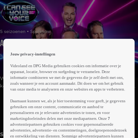
 the
5 seizoenen • Spelshow
h page
 main
Aflevering 1
nt
 the
Jouw privacy-instellingen
1uur04min
ibility
ment
Videoland en DPG Media gebruiken cookies om informatie over je
apparaat, locatie, browser en surfgedrag te verzamelen. Deze
informatie combineren we met de gegevens die je zelf deelt met ons,
Wie kan er écht goed zingen en wie doet alsof? De
zoals wanneer je een account aanmaakt. Dit doen we om het gebruik
kandidaten trekken alles uit de kast om het panel te laten
van onze media te analyseren en onze websites en apps te verbeteren.
geloven dat ze een prachtige zangstem hebben. Maar
Abonneren op Videoland
niet alle kandidaten kunnen zingen; er zitten een aantal
Daarnaast kunnen we, als je hier toestemming voor geeft, je gegevens
gebruiken om onze content, communicatie en aanbod te
valse kraaien tussen. In verschillende rondes vallen de
personaliseren en je relevante advertenties te tonen, en voor
kandidaten een voor een af. De laatst overgebleven
marketingdoeleinden delen met onze mediapartners. Onze
7
Meer
kandidaat mag aan het eind van de show een duet
info
advertentiepartners gebruiken cookies voor gepersonaliseerde
zingen met het gastpanellid.
advertenties, advertentie- en contentmetingen, doelgroepenonderzoek
Seizoen 5
en ontwikkeling van diensten. Sommige advertentiepartners kunnen