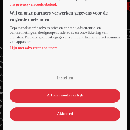
ons privacy- en cookiebeleid.
Wij en onze partners verwerken gegevens voor de
Ga
Ga
Ga
volgende doeleinden:
naar
naar
naar
programma
programma
programma
Gepersonaliseerde advertenties en content, advertentie- en
Videoland useful links.
contentmetingen, doelgroepenonderzoek en ontwikkeling van
diensten. Precieze geolocatiegegevens en identificatie via het scannen
van apparaten.
Lijst met advertentiepartners
Videoland
Actiecode
Werken bij RTL
Handige links
Alle films & series
Instellen
Veelgestelde vragen
Klantenservice
Informatie
Alleen noodzakelijk
Contact
Privacy-instellingen
Bedrijfsgegevens
Akkoord
Toegankelijkheidsverklaring
Sitemap