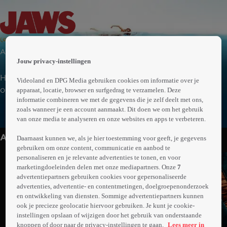
 the
Avontuur | Drama | Thriller
h page
Jouw privacy-instellingen
 main
nt
Het Amerikaanse kustplaatsje Amity Island wordt
Videoland en DPG Media gebruiken cookies om informatie over je
 the
opgeschrikt door een levensgevaarlijke witte haai die
apparaat, locatie, browser en surfgedrag te verzamelen. Deze
ibility
informatie combineren we met de gegevens die je zelf deelt met ons,
badgasten aanvalt. Politiechef Brody bundelt zijn
ment
zoals wanneer je een account aanmaakt. Dit doen we om het gebruik
Meer
krachten met een bioloog en een haaienjager om het
van onze media te analyseren en onze websites en apps te verbeteren.
info
bloeddorstige roofdier te stoppen, voordat er meer
Anderen kijken ook
slachtoffers vallen.
Daarnaast kunnen we, als je hier toestemming voor geeft, je gegevens
gebruiken om onze content, communicatie en aanbod te
personaliseren en je relevante advertenties te tonen, en voor
marketingdoeleinden delen met onze mediapartners. Onze
7
advertentiepartners gebruiken cookies voor gepersonaliseerde
advertenties, advertentie- en contentmetingen, doelgroepenonderzoek
en ontwikkeling van diensten. Sommige advertentiepartners kunnen
ook je precieze geolocatie hiervoor gebruiken. Je kunt je cookie-
instellingen opslaan of wijzigen door het gebruik van onderstaande
knoppen of door naar de privacy-instellingen te gaan.
Lees meer in