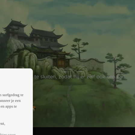
eesters aan te sluiten, zodat hij er zelf ook een kan
n surfgedrag te
anneer je een
en apps te
ent,
kies voor