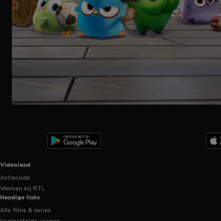
Ga
naar
programma
Videoland useful links.
Videoland
Actiecode
Werken bij RTL
Handige links
Alle films & series
Veelgestelde vragen