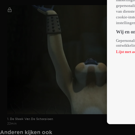
gepersonali
van dienste
cookie-inst
instellinge
Wij en o
Gepersonali
ontwikkelin
Lijst met a
1. De Steek Van De Schorpioen
22min
Anderen kijken ook