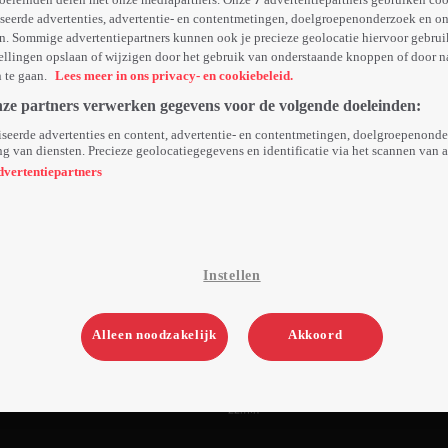
seerde advertenties, advertentie- en contentmetingen, doelgroepenonderzoek en o
n. Sommige advertentiepartners kunnen ook je precieze geolocatie hiervoor gebruik
ellingen opslaan of wijzigen door het gebruik van onderstaande knoppen of door n
n te gaan.
Lees meer in ons privacy- en cookiebeleid.
nze partners verwerken gegevens voor de volgende doeleinden:
seerde advertenties en content, advertentie- en contentmetingen, doelgroepenond
g van diensten. Precieze geolocatiegegevens en identificatie via het scannen van 
dvertentiepartners
Instellen
Alleen noodzakelijk
Akkoord
2. Een Plakkerig Probleem
22min