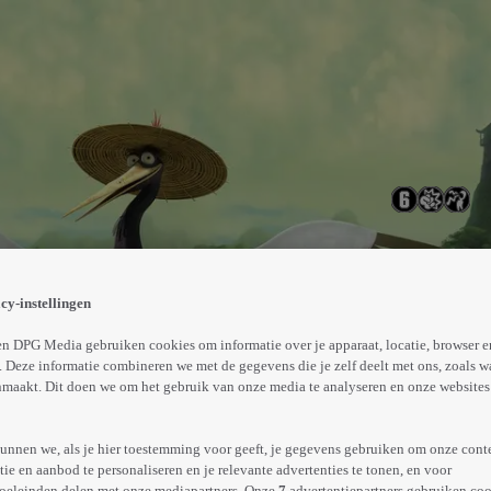
unst. Zijn grootste wens is om zich bij de vijf Kung Fu-M
cy-instellingen
Abonneren op Videoland
n DPG Media gebruiken cookies om informatie over je apparaat, locatie, browser e
 Deze informatie combineren we met de gegevens die je zelf deelt met ons, zoals w
maakt. Dit doen we om het gebruik van onze media te analyseren en onze websites 
Meer
info
unnen we, als je hier toestemming voor geeft, je gegevens gebruiken om onze cont
e en aanbod te personaliseren en je relevante advertenties te tonen, en voor
oeleinden delen met onze mediapartners. Onze
7
advertentiepartners gebruiken coo