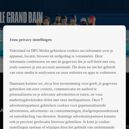
 the
Drama | Komedie | Sport
h page
 main
1uur56min
Jouw privacy-instellingen
nt
 the
Videoland en DPG Media gebruiken cookies om informatie over je
ibility
apparaat, locatie, browser en surfgedrag te verzamelen. Deze
Een groepje Franse mannen van middelbare leeftijd
ment
informatie combineren we met de gegevens die je zelf deelt met ons,
bekwaamt zich in de kunst van het synchroonzwemmen,
zoals wanneer je een account aanmaakt. Dit doen we om het gebruik
onder begeleiding van trainster Delphine. De mannen
van onze media te analyseren en onze websites en apps te verbeteren.
Abonneren op Videoland
hebben allemaal zo hun eigen problemen, maar samen
Daarnaast kunnen we, als je hier toestemming voor geeft, je gegevens
vormen ze een hecht team. Ondanks sceptische reacties
gebruiken om onze content, communicatie en aanbod te
van familie en vrienden willen ze meedoen aan de
personaliseren en je relevante advertenties te tonen, en voor
Meer
wereldkampioenschappen.
marketingdoeleinden delen met onze mediapartners. Onze
7
info
advertentiepartners gebruiken cookies voor gepersonaliseerde
Anderen kijken ook
advertenties, advertentie- en contentmetingen, doelgroepenonderzoek
en ontwikkeling van diensten. Sommige advertentiepartners kunnen
ook je precieze geolocatie hiervoor gebruiken. Je kunt je cookie-
instellingen opslaan of wijzigen door het gebruik van onderstaande