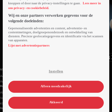
knoppen of door naar de privacy-instellingen te gaan.
Lees meer in
ons privacy- en cookiebeleid.
Wij en onze partners verwerken gegevens voor de
volgende doeleinden:
Gepersonaliseerde advertenties en content, advertentie- en
contentmetingen, doelgroepenonderzoek en ontwikkeling van
diensten. Precieze geolocatiegegevens en identificatie via het scannen
Trailer
van apparaten.
Ga
Ga
Ga
naar
naar
naar
Lijst met advertentiepartners
programma
programma
programma
Videoland useful links.
Videoland
Instellen
Actiecode
Werken bij RTL
Alleen noodzakelijk
Handige links
Alle films & series
Veelgestelde vragen
Akkoord
Klantenservice
Informatie