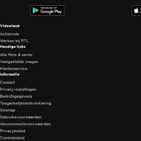
Videoland useful links.
Videoland
Actiecode
Werken bij RTL
Handige links
Alle films & series
Veelgestelde vragen
Klantenservice
Informatie
Contact
Privacy-instellingen
Bedrijfsgegevens
Toegankelijkheidsverklaring
Sitemap
Gebruiksvoorwaarden
Abonnementsvoorwaarden
Privacybeleid
Cookiebeleid