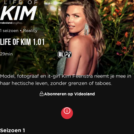
 the
1 seizoen • Reality
h page
 main
Life of Kim 1.01
nt
 the
29min
ibility
ment
Model, fotograaf en it-girl Kim Feenstra neemt je mee in
haar hectische leven, zonder grenzen of taboes.
Abonneren op Videoland
Meer
info
Seizoen 1