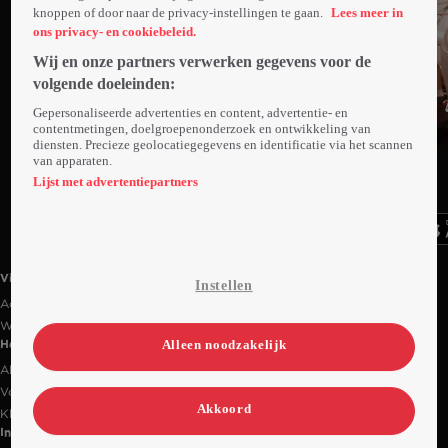
knoppen of door naar de privacy-instellingen te gaan.
Lees meer in
ons privacy- en cookiebeleid.
Wij en onze partners verwerken gegevens voor de
volgende doeleinden:
Gepersonaliseerde advertenties en content, advertentie- en
contentmetingen, doelgroepenonderzoek en ontwikkeling van
diensten. Precieze geolocatiegegevens en identificatie via het scannen
Trailer
Trailer
van apparaten.
Ga
Ga
Ga
naar
naar
naar
Lijst met advertentiepartners
programma
programma
programma
Videoland useful links.
Videoland
Instellen
Actiecode
Werken bij RTL
Alleen noodzakelijk
Handige links
Alle films & series
Veelgestelde vragen
Akkoord
Klantenservice
Informatie