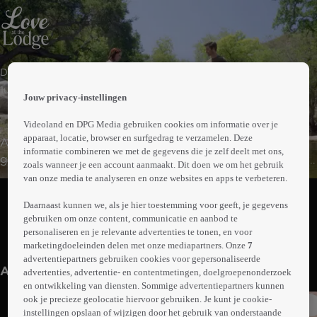
 the
Drama
h page
 main
1uur25min
Jouw privacy-instellingen
nt
 the
Videoland en DPG Media gebruiken cookies om informatie over je
ibility
apparaat, locatie, browser en surfgedrag te verzamelen. Deze
Advocaat Emma hoopt op een grote promotie en
ment
informatie combineren we met de gegevens die je zelf deelt met ons,
gelooft dat, als ze het perfecte bedrijfsuitje organiseert,
zoals wanneer je een account aanmaakt. Dit doen we om het gebruik
ze zeker partner zal worden. Maar alles wat mis kan
van onze media te analyseren en onze websites en apps te verbeteren.
Abonneren op Videoland
gaan, gaat mis...
Daarnaast kunnen we, als je hier toestemming voor geeft, je gegevens
gebruiken om onze content, communicatie en aanbod te
personaliseren en je relevante advertenties te tonen, en voor
Meer
marketingdoeleinden delen met onze mediapartners. Onze
7
info
advertentiepartners gebruiken cookies voor gepersonaliseerde
Anderen kijken ook
advertenties, advertentie- en contentmetingen, doelgroepenonderzoek
en ontwikkeling van diensten. Sommige advertentiepartners kunnen
ook je precieze geolocatie hiervoor gebruiken. Je kunt je cookie-
instellingen opslaan of wijzigen door het gebruik van onderstaande