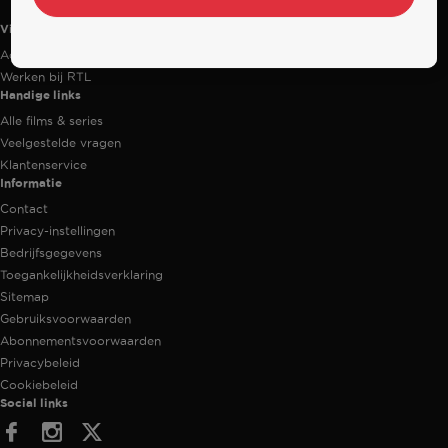
Videoland
Actiecode
Werken bij RTL
Handige links
Alle films & series
Veelgestelde vragen
Klantenservice
Informatie
Contact
Privacy-instellingen
Bedrijfsgegevens
Toegankelijkheidsverklaring
Sitemap
Gebruiksvoorwaarden
Abonnementsvoorwaarden
Privacybeleid
Cookiebeleid
Social links
Facebook
Instagram
Twitter