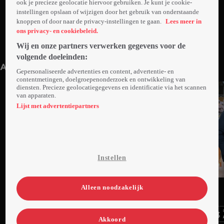
ook je precieze geolocatie hiervoor gebruiken. Je kunt je cookie-
instellingen opslaan of wijzigen door het gebruik van onderstaande
knoppen of door naar de privacy-instellingen te gaan.
Lees meer in
ons privacy- en cookiebeleid.
Wij en onze partners verwerken gegevens voor de
Trailer: Frozen In Love
1min
Ma 23 jan 23
volgende doeleinden:
Anderen kijken ook
Gepersonaliseerde advertenties en content, advertentie- en
contentmetingen, doelgroepenonderzoek en ontwikkeling van
diensten. Precieze geolocatiegegevens en identificatie via het scannen
van apparaten.
Lijst met advertentiepartners
Instellen
Trailer
Trailer
Trailer
Ga
Ga
Ga
Alleen noodzakelijk
naar
naar
naar
programma
programma
programma
Videoland useful links.
Akkoord