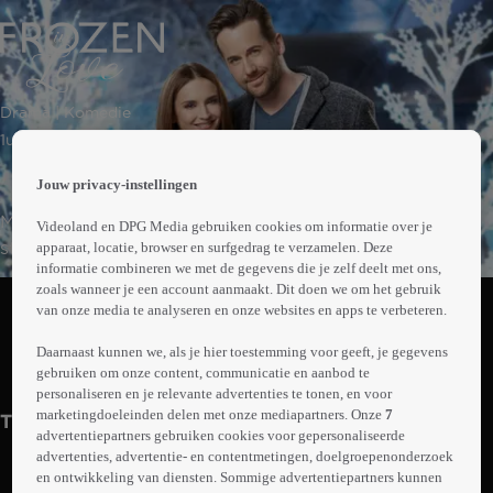
 the
Drama | Komedie
h page
 main
1uur23min
nt
 the
Jouw privacy-instellingen
ibility
Mary bestiert een noodlijdende boekwinkel en Adam
Videoland en DPG Media gebruiken cookies om informatie over je
ment
staat bekend als de bad boy van het ijshockey. Ze
apparaat, locatie, browser en surfgedrag te verzamelen. Deze
informatie combineren we met de gegevens die je zelf deelt met ons,
worden aan elkaar gekoppeld om elkaars imago een
Abonneren op Videoland
zoals wanneer je een account aanmaakt. Dit doen we om het gebruik
boost te geven. Al snel merken ze dat tegenpolen elkaar
van onze media te analyseren en onze websites en apps te verbeteren.
aantrekken.
Daarnaast kunnen we, als je hier toestemming voor geeft, je gegevens
Trailer
Meer
gebruiken om onze content, communicatie en aanbod te
info
personaliseren en je relevante advertenties te tonen, en voor
marketingdoeleinden delen met onze mediapartners. Onze
7
Trailers
advertentiepartners gebruiken cookies voor gepersonaliseerde
advertenties, advertentie- en contentmetingen, doelgroepenonderzoek
en ontwikkeling van diensten. Sommige advertentiepartners kunnen