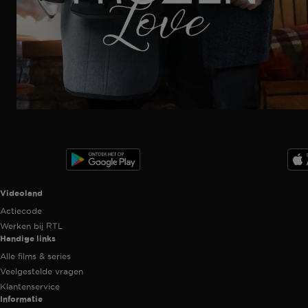
Trailer
Ga
naar
programma
Videoland useful links.
Videoland
Actiecode
Werken bij RTL
Handige links
Alle films & series
Veelgestelde vragen
Klantenservice
Informatie