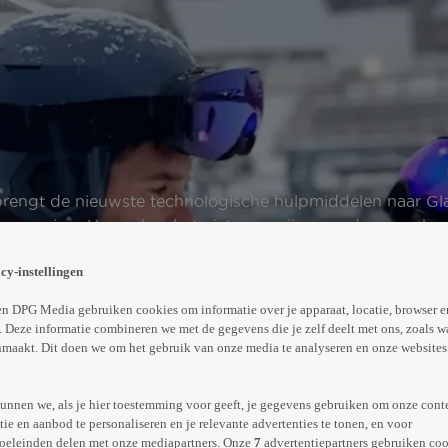
e brengt de nieuwste technologische hulpmiddelen naar G
e en ervaring. Hoewel ze het niet eens zijn over de aanpak 
Abonneren op Videoland
cy-instellingen
n DPG Media gebruiken cookies om informatie over je apparaat, locatie, browser e
 Deze informatie combineren we met de gegevens die je zelf deelt met ons, zoals w
Trailer
Meer
maakt. Dit doen we om het gebruik van onze media te analyseren en onze websites 
info
unnen we, als je hier toestemming voor geeft, je gegevens gebruiken om onze cont
e en aanbod te personaliseren en je relevante advertenties te tonen, en voor
oeleinden delen met onze mediapartners. Onze
7
advertentiepartners gebruiken coo