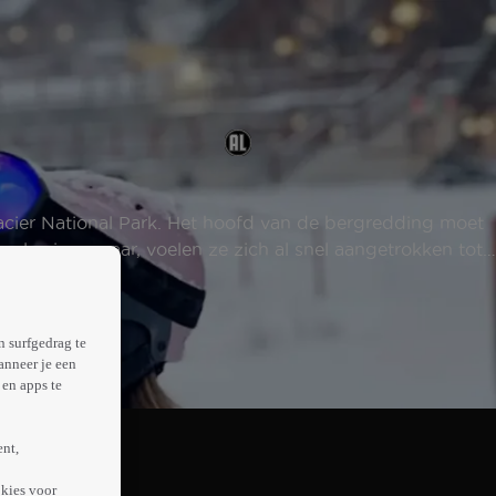
lacier National Park. Het hoofd van de bergredding moet
van lawinegevaar, voelen ze zich al snel aangetrokken tot
n surfgedrag te
anneer je een
en apps te
ent,
kies voor