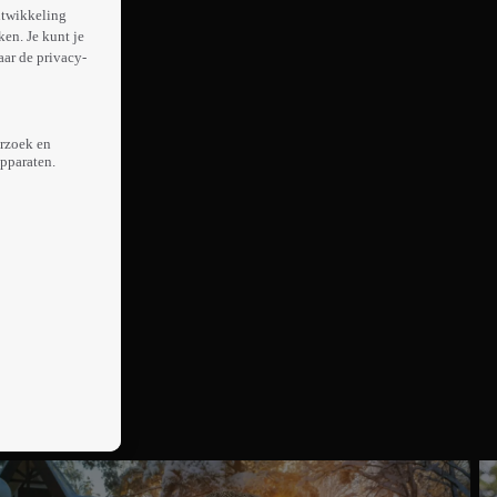
ntwikkeling
en. Je kunt je
aar de privacy-
erzoek en
apparaten.