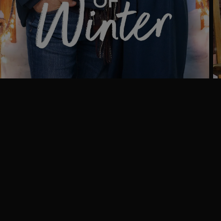
Trailer
Ga
naar
programma