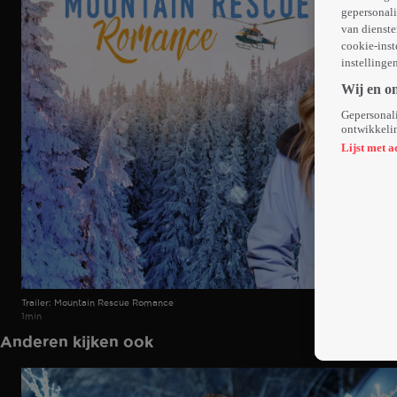
gepersonali
van dienste
cookie-inst
instellinge
Wij en o
Gepersonali
ontwikkelin
Lijst met a
Trailer: Mountain Rescue Romance
1min
Anderen kijken ook