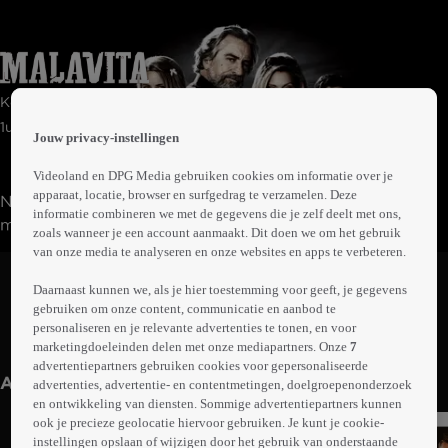
 the
Komedie | Misdaad | Thriller
h page
 main
1uur45min
Jouw privacy-instellingen
nt
 the
Videoland en DPG Media gebruiken cookies om informatie over je
ibility
apparaat, locatie, browser en surfgedrag te verzamelen. Deze
Na het verraden van een aantal gangsters ontvlucht
ment
informatie combineren we met de gegevens die je zelf deelt met ons,
maffiabaas Fred Manzoni met zijn familie Brooklyn. Ze
zoals wanneer je een account aanmaakt. Dit doen we om het gebruik
duiken onder in een slaperig stadje in het Franse
van onze media te analyseren en onze websites en apps te verbeteren.
Abonneren op Videoland
Normandië. FBI-agent Stansfield probeert hen daar in
Daarnaast kunnen we, als je hier toestemming voor geeft, je gegevens
het gareel te houden, maar de Manzoni's kunnen hun
gebruiken om onze content, communicatie en aanbod te
oude gewoontes niet afleren. Voor elk probleem hebben
personaliseren en je relevante advertenties te tonen, en voor
Meer
ze een passende, maar niet altijd legale oplossing.
marketingdoeleinden delen met onze mediapartners. Onze
7
info
advertentiepartners gebruiken cookies voor gepersonaliseerde
Anderen kijken ook
advertenties, advertentie- en contentmetingen, doelgroepenonderzoek
en ontwikkeling van diensten. Sommige advertentiepartners kunnen
ook je precieze geolocatie hiervoor gebruiken. Je kunt je cookie-
instellingen opslaan of wijzigen door het gebruik van onderstaande