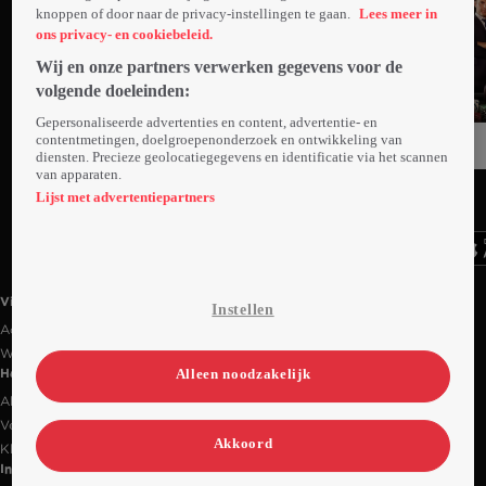
knoppen of door naar de privacy-instellingen te gaan.
Lees meer in
ons privacy- en cookiebeleid.
Wij en onze partners verwerken gegevens voor de
volgende doeleinden:
Gepersonaliseerde advertenties en content, advertentie- en
contentmetingen, doelgroepenonderzoek en ontwikkeling van
diensten. Precieze geolocatiegegevens en identificatie via het scannen
van apparaten.
Ga
Ga
Ga
naar
naar
naar
Lijst met advertentiepartners
programma
programma
programma
Videoland useful links.
Videoland
Instellen
Actiecode
Werken bij RTL
Alleen noodzakelijk
Handige links
Alle films & series
Veelgestelde vragen
Akkoord
Klantenservice
Informatie