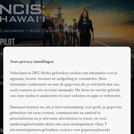
 the
2 seizoenen • Actie | Drama | Misdaad
h page
 main
Pilot
nt
 the
40min
ibility
Jouw privacy-instellingen
ment
Videoland en DPG Media gebruiken cookies om informatie over je
Jane Tennant is de eerste vrouw die leiding geeft aan de
apparaat, locatie, browser en surfgedrag te verzamelen. Deze
Naval Criminal Investigative Service op de Amerikaanse
informatie combineren we met de gegevens die je zelf deelt met ons,
zoals wanneer je een account aanmaakt. Dit doen we om het gebruik
legerbasis Pearl Harbor. Samen met haar team
Abonneren op Videoland
van onze media te analyseren en onze websites en apps te verbeteren.
onderzoekt ze zware misdrijven die verband houden met
de marine, de nationale veiligheid en Hawaï.
Daarnaast kunnen we, als je hier toestemming voor geeft, je gegevens
gebruiken om onze content, communicatie en aanbod te
Meer
personaliseren en je relevante advertenties te tonen, en voor
info
marketingdoeleinden delen met onze mediapartners. Onze
7
advertentiepartners gebruiken cookies voor gepersonaliseerde
Seizoen 1