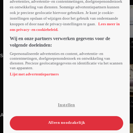
advertenties, advertentie- en contentmetingen, doelgroepenonderzoek
en ontwikkeling van diensten. Sommige advertentiepartners kunnen
ook je precieze geolocatie hiervoor gebruiken. Je kunt je cookie-
instellingen opslaan of wijzigen door het gebruik van onderstaande
knoppen of door naar de privacy-instellingen te gaan.
Lees meer in
ons privacy- en cookiebeleid.
Wij en onze partners verwerken gegevens voor de
1. Pilot
2. Boom
3. 
volgende doeleinden:
40min
41min
41
Gepersonaliseerde advertenties en content, advertentie- en
Seizoen 3
contentmetingen, doelgroepenonderzoek en ontwikkeling van
diensten. Precieze geolocatiegegevens en identificatie via het scannen
van apparaten.
Lijst met advertentiepartners
1. Run And Gun
2. Crash And Burn
3. 
Instellen
39min
39min
41
Anderen kijken ook
Alleen noodzakelijk