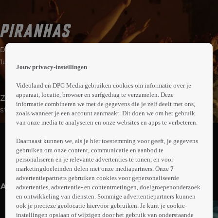
 the
Drama | Misdaad
h page
 main
1uur46min
Jouw privacy-instellingen
nt
 the
Videoland en DPG Media gebruiken cookies om informatie over je
ibility
apparaat, locatie, browser en surfgedrag te verzamelen. Deze
Zes jongens scheuren op hun scooters door de smalle
ment
informatie combineren we met de gegevens die je zelf deelt met ons,
straatjes van de wijk Sanità in Napels. Ze willen snel geld
zoals wanneer je een account aanmaakt. Dit doen we om het gebruik
verdienen en indruk maken op hun 'helden' van de
van onze media te analyseren en onze websites en apps te verbeteren.
Abonneren op Videoland
Napolitaanse Camorra met wapens en drugshandel. Hun
Daarnaast kunnen we, als je hier toestemming voor geeft, je gegevens
leider Nicola daagt een van de oude bazen uit om
gebruiken om onze content, communicatie en aanbod te
hogerop te klimmen. Vanwege de liefde voor zijn
personaliseren en je relevante advertenties te tonen, en voor
Meer
vriendinnetje belandt hij tussen twee vuren en moet hij
marketingdoeleinden delen met onze mediapartners. Onze
7
info
advertentiepartners gebruiken cookies voor gepersonaliseerde
een beslissing nemen.
Anderen kijken ook
advertenties, advertentie- en contentmetingen, doelgroepenonderzoek
en ontwikkeling van diensten. Sommige advertentiepartners kunnen
ook je precieze geolocatie hiervoor gebruiken. Je kunt je cookie-
instellingen opslaan of wijzigen door het gebruik van onderstaande