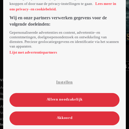
knoppen of door naar de privacy-instellingen te gaan.
Lees meer in
ons privacy- en cookiebeleid.
Wij en onze partners verwerken gegevens voor de
volgende doeleinden:
Gepersonaliseerde advertenties en content, advertentie- en
contentmetingen, doelgroepenonderzoek en ontwikkeling van
diensten. Precieze geolocatiegegevens en identificatie via het scannen
van apparaten.
Ga
Ga
Ga
naar
naar
naar
Lijst met advertentiepartners
programma
programma
programma
Videoland useful links.
Videoland
Instellen
Actiecode
Werken bij RTL
Alleen noodzakelijk
Handige links
Alle films & series
Veelgestelde vragen
Akkoord
Klantenservice
Informatie