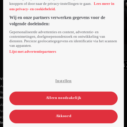
knoppen of door naar de privacy-instellingen te gaan.
Lees meer in
ons privacy- en cookiebeleid.
Wij en onze partners verwerken gegevens voor de
volgende doeleinden:
Gepersonaliseerde advertenties en content, advertentie- en
contentmetingen, doelgroepenonderzoek en ontwikkeling van
diensten. Precieze geolocatiegegevens en identificatie via het scannen
van apparaten.
Ga
Ga
Ga
naar
naar
naar
Lijst met advertentiepartners
programma
programma
programma
Videoland useful links.
Videoland
Instellen
Actiecode
Werken bij RTL
Alleen noodzakelijk
Handige links
Alle films & series
Veelgestelde vragen
Akkoord
Klantenservice
Informatie