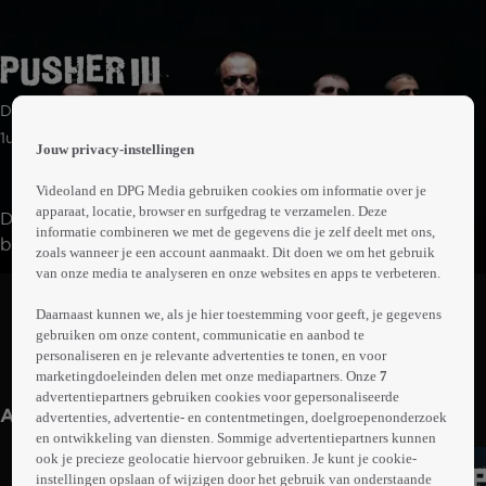
 the
Drama | Misdaad | Thriller
h page
 main
1uur43min
Jouw privacy-instellingen
nt
 the
Videoland en DPG Media gebruiken cookies om informatie over je
ibility
apparaat, locatie, browser en surfgedrag te verzamelen. Deze
De Servische drugsbaron Milo probeert tegelijk clean te
ment
informatie combineren we met de gegevens die je zelf deelt met ons,
blijven, zijn criminele zaken te beheren en een
zoals wanneer je een account aanmaakt. Dit doen we om het gebruik
familieman te zijn. Als een drugstransport verkeerd gaat,
van onze media te analyseren en onze websites en apps te verbeteren.
Abonneren op Videoland
raakt hij steeds dieper in de problemen. Milo moet alle
Daarnaast kunnen we, als je hier toestemming voor geeft, je gegevens
zeilen bijzetten om controle te houden over zowel zijn
gebruiken om onze content, communicatie en aanbod te
familie als zijn misdaadnetwerk.
personaliseren en je relevante advertenties te tonen, en voor
Meer
marketingdoeleinden delen met onze mediapartners. Onze
7
info
advertentiepartners gebruiken cookies voor gepersonaliseerde
Anderen kijken ook
advertenties, advertentie- en contentmetingen, doelgroepenonderzoek
en ontwikkeling van diensten. Sommige advertentiepartners kunnen
ook je precieze geolocatie hiervoor gebruiken. Je kunt je cookie-
instellingen opslaan of wijzigen door het gebruik van onderstaande