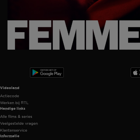
Ga
naar
programma
Videoland useful links.
Videoland
Actiecode
Werken bij RTL
Handige links
Alle films & series
Veelgestelde vragen
Klantenservice
Informatie