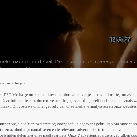
uele mannen in de val. De jonge undercoveragent Lucas wo
it verandert in een verboden liefde. In een klimaat van 
Abonneren op Videoland
cy-instellingen
n DPG Media gebruiken cookies om informatie over je apparaat, locatie, browser e
 Deze informatie combineren we met de gegevens die je zelf deelt met ons, zoals w
Trailer
Meer
maakt. Dit doen we om het gebruik van onze media te analyseren en onze websites 
info
unnen we, als je hier toestemming voor geeft, je gegevens gebruiken om onze cont
e en aanbod te personaliseren en je relevante advertenties te tonen, en voor
oeleinden delen met onze mediapartners. Onze
7
advertentiepartners gebruiken coo