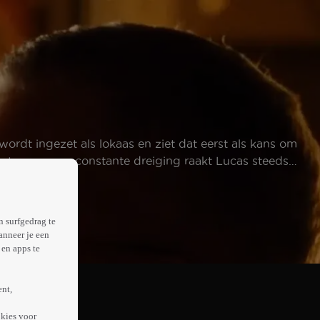
rdt ingezet als lokaas en ziet dat eerst als kans om
wantrouwen en constante dreiging raakt Lucas steeds
n surfgedrag te
anneer je een
en apps te
ent,
kies voor