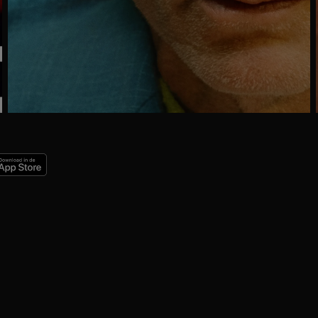
Trailer
Ga
naar
programma