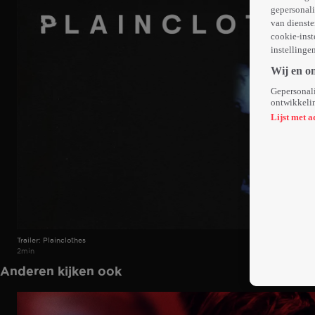
gepersonali
van dienste
cookie-inst
instellinge
Wij en o
Gepersonali
ontwikkelin
Lijst met a
Trailer: Plainclothes
2min
Anderen kijken ook