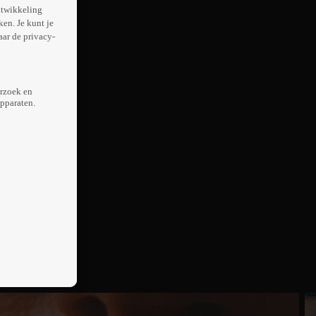
ntwikkeling
en. Je kunt je
aar de privacy-
erzoek en
apparaten.