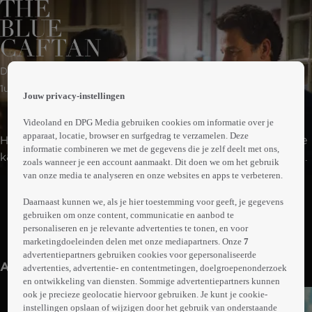
 the
Drama
h page
 main
1uur57min
Jouw privacy-instellingen
nt
 the
Videoland en DPG Media gebruiken cookies om informatie over je
ibility
apparaat, locatie, browser en surfgedrag te verzamelen. Deze
Halim heeft samen met zijn vrouw, Mina, een traditionele
ment
informatie combineren we met de gegevens die je zelf deelt met ons,
kaftanwinkel in de medina van Salé, Marokko. Hun hele
zoals wanneer je een account aanmaakt. Dit doen we om het gebruik
huwelijk lang leven ze al met een geheim, maar
van onze media te analyseren en onze websites en apps te verbeteren.
Abonneren op Videoland
desondanks heeft het echtpaar een enorme
Daarnaast kunnen we, als je hier toestemming voor geeft, je gegevens
genegenheid voor elkaar. Mina's ziekte en de komst van
gebruiken om onze content, communicatie en aanbod te
leerling Youssef zorgen er voor dat dit fragiele evenwicht
personaliseren en je relevante advertenties te tonen, en voor
Meer
onder druk komt te staan.
marketingdoeleinden delen met onze mediapartners. Onze
7
info
advertentiepartners gebruiken cookies voor gepersonaliseerde
Anderen kijken ook
advertenties, advertentie- en contentmetingen, doelgroepenonderzoek
en ontwikkeling van diensten. Sommige advertentiepartners kunnen
ook je precieze geolocatie hiervoor gebruiken. Je kunt je cookie-
instellingen opslaan of wijzigen door het gebruik van onderstaande