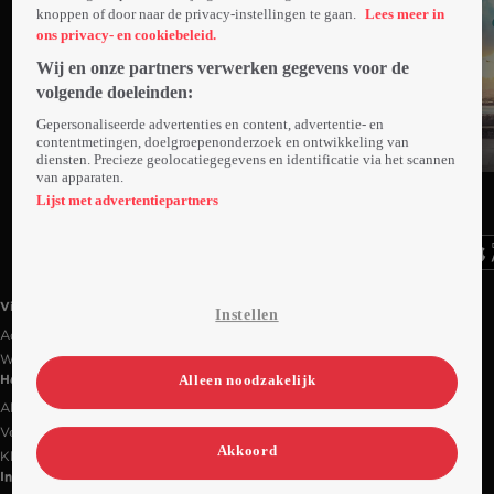
knoppen of door naar de privacy-instellingen te gaan.
Lees meer in
ons privacy- en cookiebeleid.
Wij en onze partners verwerken gegevens voor de
volgende doeleinden:
Gepersonaliseerde advertenties en content, advertentie- en
contentmetingen, doelgroepenonderzoek en ontwikkeling van
diensten. Precieze geolocatiegegevens en identificatie via het scannen
Trailer
van apparaten.
Ga
Ga
Ga
naar
naar
naar
Lijst met advertentiepartners
programma
programma
programma
Videoland useful links.
Videoland
Instellen
Actiecode
Werken bij RTL
Alleen noodzakelijk
Handige links
Alle films & series
Veelgestelde vragen
Akkoord
Klantenservice
Informatie