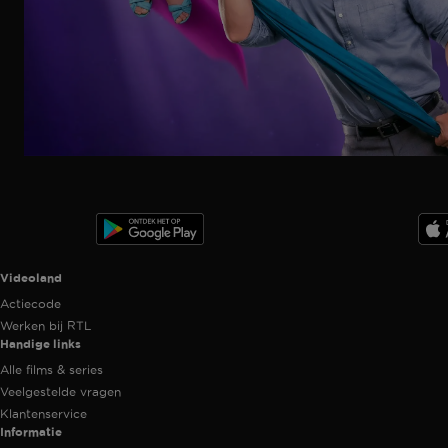
Ga
naar
programma
Videoland useful links.
Videoland
Actiecode
Werken bij RTL
Handige links
Alle films & series
Veelgestelde vragen
Klantenservice
Informatie