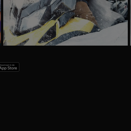
Trailer
Ga
naar
programma