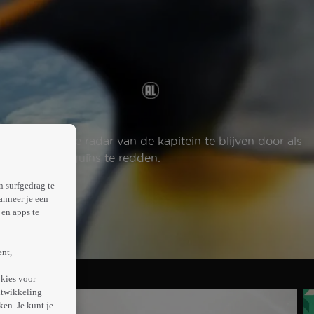
 om onder de radar van de kapitein te blijven door als
n kolonie pinguïns te redden.
n surfgedrag te
anneer je een
en apps te
ent,
kies voor
ntwikkeling
en. Je kunt je