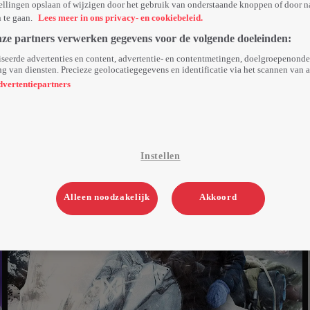
ellingen opslaan of wijzigen door het gebruik van onderstaande knoppen of door n
n te gaan.
Lees meer in ons privacy- en cookiebeleid.
nze partners verwerken gegevens voor de volgende doeleinden:
seerde advertenties en content, advertentie- en contentmetingen, doelgroepenond
g van diensten. Precieze geolocatiegegevens en identificatie via het scannen van 
dvertentiepartners
Instellen
Alleen noodzakelijk
Akkoord