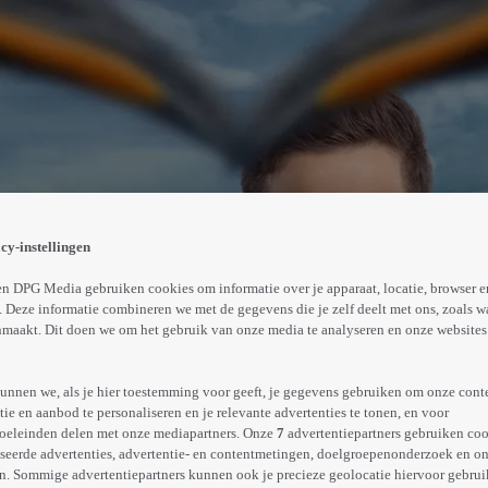
ekeling mee naar Antarctica. Onderzoeker Andy helpt haar
hen samen, terwijl ze proberen zowel Emma's vader als ee
cy-instellingen
Abonneren op Videoland
n DPG Media gebruiken cookies om informatie over je apparaat, locatie, browser e
 Deze informatie combineren we met de gegevens die je zelf deelt met ons, zoals w
maakt. Dit doen we om het gebruik van onze media te analyseren en onze websites 
Meer
info
unnen we, als je hier toestemming voor geeft, je gegevens gebruiken om onze cont
e en aanbod te personaliseren en je relevante advertenties te tonen, en voor
oeleinden delen met onze mediapartners. Onze
7
advertentiepartners gebruiken coo
seerde advertenties, advertentie- en contentmetingen, doelgroepenonderzoek en o
n. Sommige advertentiepartners kunnen ook je precieze geolocatie hiervoor gebruik