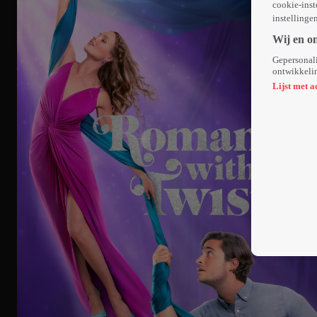
cookie-inst
instellinge
Wij en o
Gepersonali
ontwikkelin
Lijst met a