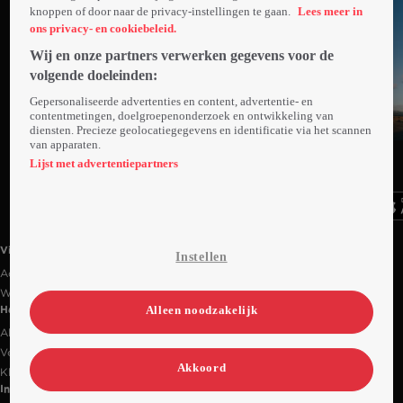
knoppen of door naar de privacy-instellingen te gaan.
Lees meer in
ons privacy- en cookiebeleid.
Wij en onze partners verwerken gegevens voor de
volgende doeleinden:
Gepersonaliseerde advertenties en content, advertentie- en
contentmetingen, doelgroepenonderzoek en ontwikkeling van
diensten. Precieze geolocatiegegevens en identificatie via het scannen
Trailer
van apparaten.
Ga
Ga
Ga
naar
naar
naar
Lijst met advertentiepartners
programma
programma
programma
Videoland useful links.
Videoland
Instellen
Actiecode
Werken bij RTL
Alleen noodzakelijk
Handige links
Alle films & series
Veelgestelde vragen
Akkoord
Klantenservice
Informatie