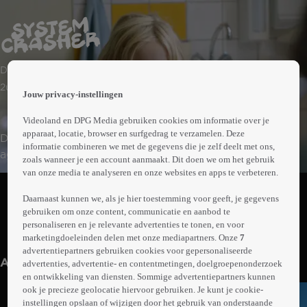
 the
Drama
h page
 main
2uur00min
Jouw privacy-instellingen
nt
 the
Videoland en DPG Media gebruiken cookies om informatie over je
ibility
apparaat, locatie, browser en surfgedrag te verzamelen. Deze
De 9-jarige Benni worstelt met paniekaanvallen en
ment
informatie combineren we met de gegevens die je zelf deelt met ons,
agressief gedrag. Haar moeder kan de zorg niet aan,
zoals wanneer je een account aanmaakt. Dit doen we om het gebruik
maar ook in pleeggezinnen en zorginstellingen loopt ze
van onze media te analyseren en onze websites en apps te verbeteren.
Abonneren op Videoland
vast. De laatste hoop is de jonge anti-agressiecoach
Daarnaast kunnen we, als je hier toestemming voor geeft, je gegevens
Micha, die er onconventionele methoden op nahoudt.
gebruiken om onze content, communicatie en aanbod te
personaliseren en je relevante advertenties te tonen, en voor
Meer
marketingdoeleinden delen met onze mediapartners. Onze
7
info
advertentiepartners gebruiken cookies voor gepersonaliseerde
Anderen kijken ook
advertenties, advertentie- en contentmetingen, doelgroepenonderzoek
en ontwikkeling van diensten. Sommige advertentiepartners kunnen
ook je precieze geolocatie hiervoor gebruiken. Je kunt je cookie-
instellingen opslaan of wijzigen door het gebruik van onderstaande