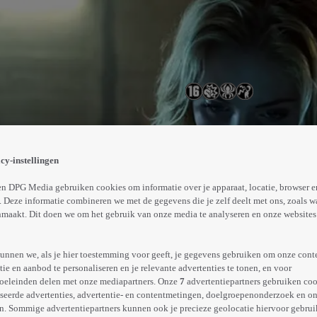
. Deze lijkt in eerste instantie volkomen onschuldig, ma
ers te kennen en zorgt ervoor dat deze angsten werkelijkh
cy-instellingen
Abonneren op Videoland
n DPG Media gebruiken cookies om informatie over je apparaat, locatie, browser e
 Deze informatie combineren we met de gegevens die je zelf deelt met ons, zoals w
maakt. Dit doen we om het gebruik van onze media te analyseren en onze websites 
Meer
info
unnen we, als je hier toestemming voor geeft, je gegevens gebruiken om onze cont
e en aanbod te personaliseren en je relevante advertenties te tonen, en voor
oeleinden delen met onze mediapartners. Onze
7
advertentiepartners gebruiken coo
seerde advertenties, advertentie- en contentmetingen, doelgroepenonderzoek en o
n. Sommige advertentiepartners kunnen ook je precieze geolocatie hiervoor gebruik