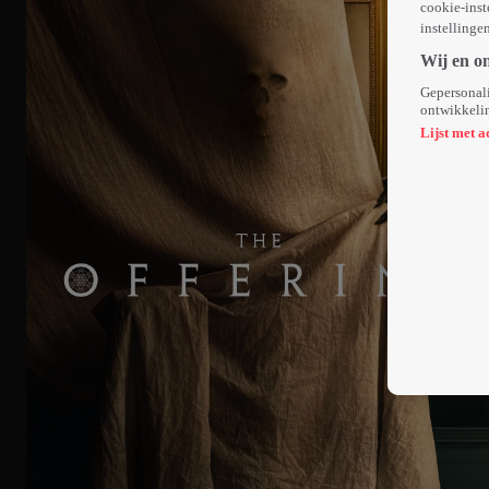
cookie-inst
instellinge
Wij en o
Gepersonali
ontwikkelin
Lijst met a