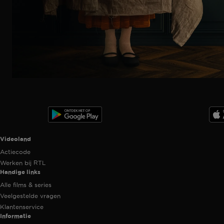
Trailer
Ga
naar
programma
Videoland useful links.
Videoland
Actiecode
Werken bij RTL
Handige links
Alle films & series
Veelgestelde vragen
Klantenservice
Informatie