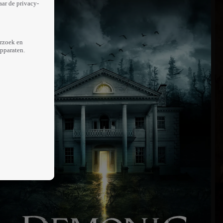
aar de privacy-
erzoek en
apparaten.