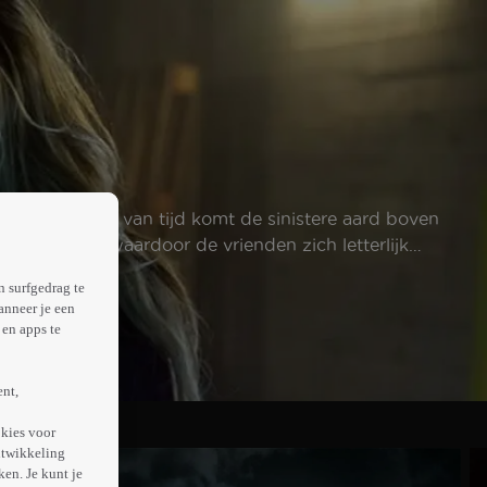
ar na verloop van tijd komt de sinistere aard boven
eid worden, waardoor de vrienden zich letterlijk
n surfgedrag te
anneer je een
en apps te
ent,
kies voor
ntwikkeling
en. Je kunt je