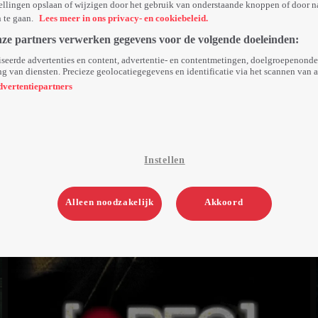
ellingen opslaan of wijzigen door het gebruik van onderstaande knoppen of door n
n te gaan.
Lees meer in ons privacy- en cookiebeleid.
nze partners verwerken gegevens voor de volgende doeleinden:
seerde advertenties en content, advertentie- en contentmetingen, doelgroepenond
g van diensten. Precieze geolocatiegegevens en identificatie via het scannen van 
dvertentiepartners
Instellen
Alleen noodzakelijk
Akkoord