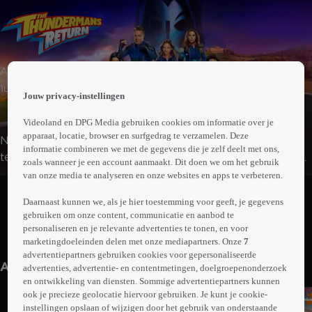
 the
Avontuur | Familie | Komedie
h page
 main
1uur07min
Jouw privacy-instellingen
nt
 the
Videoland en DPG Media gebruiken cookies om informatie over je
ibility
apparaat, locatie, browser en surfgedrag te verzamelen. Deze
Na een mislukte redding worden de Thundermans
ment
informatie combineren we met de gegevens die je zelf deelt met ons,
teruggestuurd naar hun oude leven in Hiddenville. Hank
zoals wanneer je een account aanmaakt. Dit doen we om het gebruik
en Barb voelen zich er meteen weer thuis en Billy en
van onze media te analyseren en onze websites en apps te verbeteren.
Abonneren op Videoland
Nora kijken uit naar een normale tijd op de middelbare
Daarnaast kunnen we, als je hier toestemming voor geeft, je gegevens
school. Maar Max en Phoebe denken er anders over: zij
gebruiken om onze content, communicatie en aanbod te
zijn vastberaden hun status van superhelden terug te
personaliseren en je relevante advertenties te tonen, en voor
Meer
winnen.
marketingdoeleinden delen met onze mediapartners. Onze
7
info
advertentiepartners gebruiken cookies voor gepersonaliseerde
Anderen kijken ook
advertenties, advertentie- en contentmetingen, doelgroepenonderzoek
en ontwikkeling van diensten. Sommige advertentiepartners kunnen
ook je precieze geolocatie hiervoor gebruiken. Je kunt je cookie-
instellingen opslaan of wijzigen door het gebruik van onderstaande