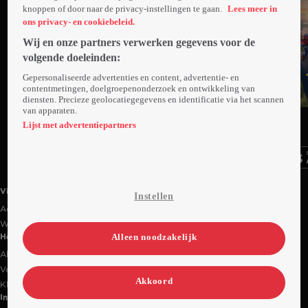
knoppen of door naar de privacy-instellingen te gaan.
Lees meer in
ons privacy- en cookiebeleid.
Wij en onze partners verwerken gegevens voor de
volgende doeleinden:
Gepersonaliseerde advertenties en content, advertentie- en
contentmetingen, doelgroepenonderzoek en ontwikkeling van
diensten. Precieze geolocatiegegevens en identificatie via het scannen
van apparaten.
Ga
Ga
Ga
naar
naar
naar
Lijst met advertentiepartners
programma
programma
programma
Videoland useful links.
Videoland
Instellen
Actiecode
Werken bij RTL
Alleen noodzakelijk
Handige links
Alle films & series
Veelgestelde vragen
Akkoord
Klantenservice
Informatie