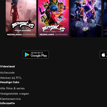
Ga
Ga
Ga
naar
naar
naar
programma
programma
programma
Videoland useful links.
Videoland
Actiecode
Werken bij RTL
Handige links
Alle films & series
Veelgestelde vragen
Klantenservice
Informatie