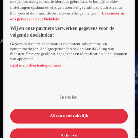
ook je precieze geolocatie hiervoor gebruiken. Je kunt je cookie-
instellingen opslaan of wijzigen door het gebruik van onderstaande
knoppen of door naar de privacy-instellingen te gaan.
Lees meer in
ons privacy- en cookiebeleid.
Wij en onze partners verwerken gegevens voor de
Trailer: Vinski En Het
Onzichtbaarheidspoeder
1min
volgende doeleinden:
Anderen kijken ook
Gepersonaliseerde advertenties en content, advertentie- en
contentmetingen, doelgroepenonderzoek en ontwikkeling van
diensten. Precieze geolocatiegegevens en identificatie via het scannen
van apparaten.
Lijst met advertentiepartners
Instellen
Ga
Ga
Ga
Alleen noodzakelijk
naar
naar
naar
programma
programma
programma
Videoland useful links.
Akkoord