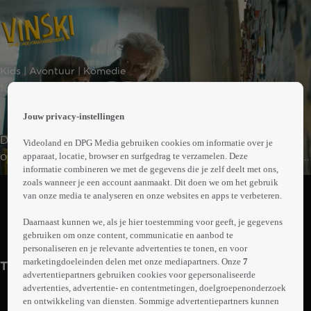
 the
Kids | Avontuur | Komedie
h page
 main
1uur21min
nt
 the
Jouw privacy-instellingen
ibility
De 10-jarige Vinski voelt zich in het dagelijks leven vaak
Videoland en DPG Media gebruiken cookies om informatie over je
ment
onzichtbaar en een buitenstaander. Van een mysterieuze
apparaat, locatie, browser en surfgedrag te verzamelen. Deze
informatie combineren we met de gegevens die je zelf deelt met ons,
apotheker krijgt hij een flesje magisch poeder. Een
Abonneren op Videoland
zoals wanneer je een account aanmaakt. Dit doen we om het gebruik
poeder waarmee je écht onzichtbaar wordt en door
van onze media te analyseren en onze websites en apps te verbeteren.
muren kunt lopen. Vinski vindt het fantastisch om
Daarnaast kunnen we, als je hier toestemming voor geeft, je gegevens
superkrachten te hebben, maar al snel raakt ook een
Trailer
Meer
gebruiken om onze content, communicatie en aanbod te
groep boeven geïnteresseerd in het geheim van
info
personaliseren en je relevante advertenties te tonen, en voor
onzichtbaarheid.
marketingdoeleinden delen met onze mediapartners. Onze
7
Trailers
advertentiepartners gebruiken cookies voor gepersonaliseerde
advertenties, advertentie- en contentmetingen, doelgroepenonderzoek
en ontwikkeling van diensten. Sommige advertentiepartners kunnen