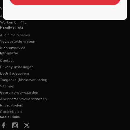
Videoland
Actiecode
Werken bij RTL
Handige links
Alle films & series
Veelgestelde vragen
Klantenservice
Informatie
Contact
Privacy-instellingen
Bedrijfsgegevens
Toegankelijkheidsverklaring
Sitemap
Gebruiksvoorwaarden
Abonnementsvoorwaarden
Privacybeleid
Cookiebeleid
Social links
Facebook
Instagram
Twitter