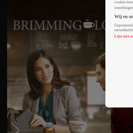
cookie-inst
instellinge
Wij en o
Gepersonali
ontwikkelin
Lijst met a