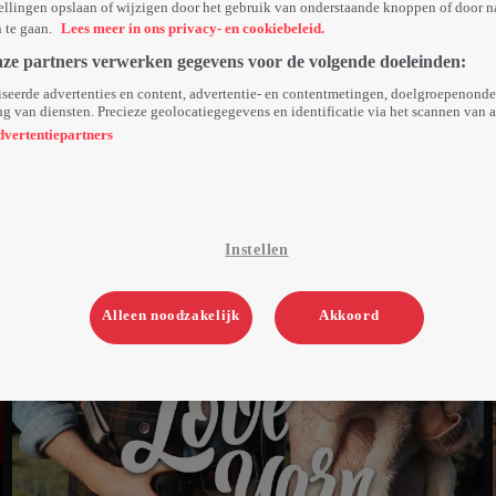
ellingen opslaan of wijzigen door het gebruik van onderstaande knoppen of door n
n te gaan.
Lees meer in ons privacy- en cookiebeleid.
nze partners verwerken gegevens voor de volgende doeleinden:
seerde advertenties en content, advertentie- en contentmetingen, doelgroepenond
g van diensten. Precieze geolocatiegegevens en identificatie via het scannen van 
dvertentiepartners
Instellen
Alleen noodzakelijk
Akkoord