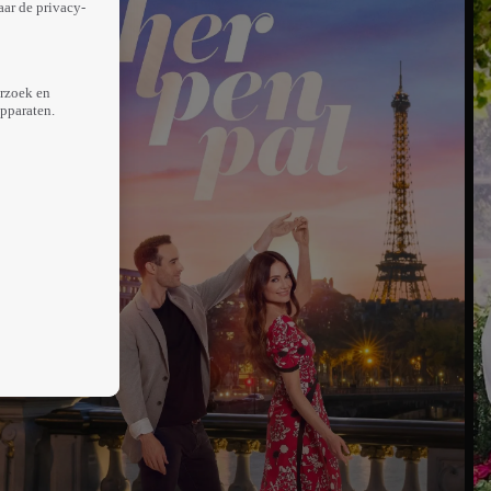
aar de privacy-
erzoek en
apparaten.