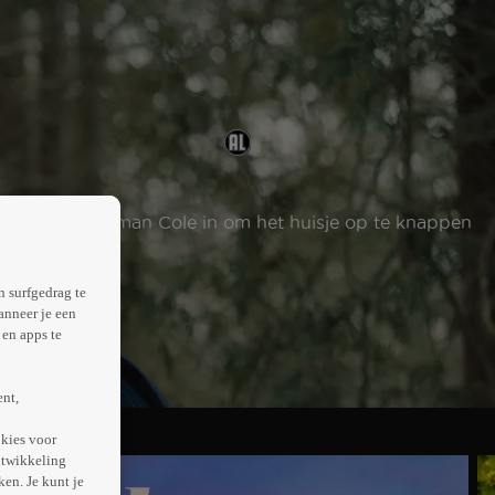
e huurt klusjesman Cole in om het huisje op te knappen
n surfgedrag te
anneer je een
en apps te
ent,
kies voor
ntwikkeling
en. Je kunt je