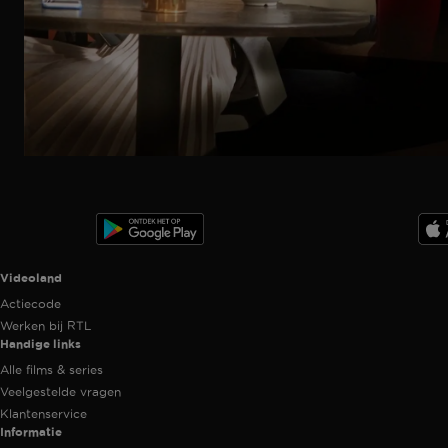
Trailer
Ga
naar
programma
Videoland useful links.
Videoland
Actiecode
Werken bij RTL
Handige links
Alle films & series
Veelgestelde vragen
Klantenservice
Informatie