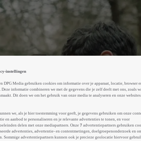
rft de blokhut van haar oma en besluit die te verkopen. Z
cy-instellingen
Abonneren op Videoland
n DPG Media gebruiken cookies om informatie over je apparaat, locatie, browser e
 Deze informatie combineren we met de gegevens die je zelf deelt met ons, zoals w
maakt. Dit doen we om het gebruik van onze media te analyseren en onze websites 
Meer
info
unnen we, als je hier toestemming voor geeft, je gegevens gebruiken om onze cont
e en aanbod te personaliseren en je relevante advertenties te tonen, en voor
oeleinden delen met onze mediapartners. Onze
7
advertentiepartners gebruiken coo
seerde advertenties, advertentie- en contentmetingen, doelgroepenonderzoek en o
n. Sommige advertentiepartners kunnen ook je precieze geolocatie hiervoor gebruik