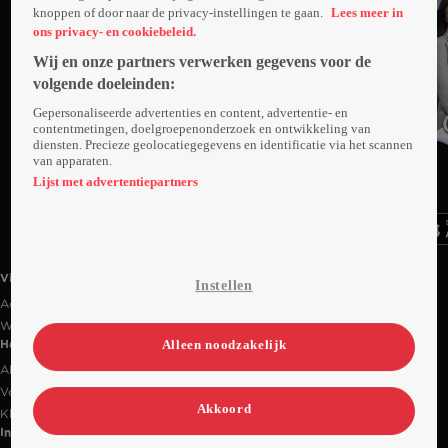
knoppen of door naar de privacy-instellingen te gaan.
Lees meer in
ons privacy- en cookiebeleid.
Wij en onze partners verwerken gegevens voor de
volgende doeleinden:
Gepersonaliseerde advertenties en content, advertentie- en
contentmetingen, doelgroepenonderzoek en ontwikkeling van
diensten. Precieze geolocatiegegevens en identificatie via het scannen
van apparaten.
Ga
Ga
Ga
naar
naar
naar
Lijst met advertentiepartners
programma
programma
programma
Videoland useful links.
Videoland
Instellen
Actiecode
Werken bij RTL
Alleen noodzakelijk
Handige links
Alle films & series
Veelgestelde vragen
Akkoord
Klantenservice
Informatie