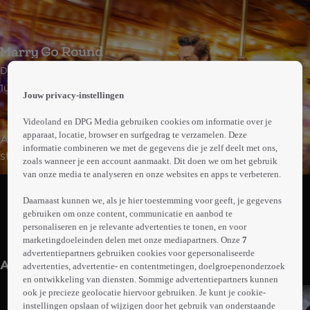
 the
Drama | Komedie
h page
 main
1uur22min
Jouw privacy-instellingen
nt
 the
Videoland en DPG Media gebruiken cookies om informatie over je
ibility
apparaat, locatie, browser en surfgedrag te verzamelen. Deze
Abby is een succesvolle zakenvrouw die op het punt
ment
informatie combineren we met de gegevens die je zelf deelt met ons,
staat te trouwen met Edward en samen met hem te
zoals wanneer je een account aanmaakt. Dit doen we om het gebruik
emigreren naar Parijs. Haar perfecte leven komt op z'n
van onze media te analyseren en onze websites en apps te verbeteren.
Abonneren op Videoland
kop te staan als ze ontdekt dat ze officieel nog
Daarnaast kunnen we, als je hier toestemming voor geeft, je gegevens
getrouwd is met haar oude jeugdliefde, Luke.
gebruiken om onze content, communicatie en aanbod te
personaliseren en je relevante advertenties te tonen, en voor
Meer
marketingdoeleinden delen met onze mediapartners. Onze
7
info
advertentiepartners gebruiken cookies voor gepersonaliseerde
Anderen kijken ook
advertenties, advertentie- en contentmetingen, doelgroepenonderzoek
en ontwikkeling van diensten. Sommige advertentiepartners kunnen
ook je precieze geolocatie hiervoor gebruiken. Je kunt je cookie-
instellingen opslaan of wijzigen door het gebruik van onderstaande