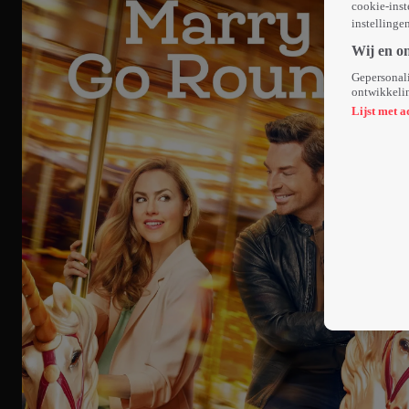
cookie-inst
instellinge
Wij en o
Gepersonali
ontwikkelin
Lijst met a