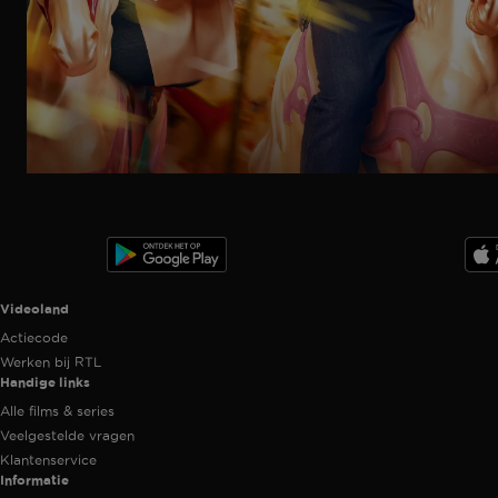
Ga
naar
programma
Videoland useful links.
Videoland
Actiecode
Werken bij RTL
Handige links
Alle films & series
Veelgestelde vragen
Klantenservice
Informatie