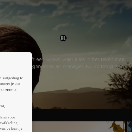
eft. Hij heeft een winkel waar alles in het teken staat
m van Amy aangenomen als manager. Nu ze terug is in
n surfgedrag te
anneer je een
en apps te
ent,
kies voor
ntwikkeling
en. Je kunt je