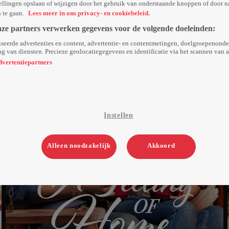
ellingen opslaan of wijzigen door het gebruik van onderstaande knoppen of door n
n te gaan.
Lees meer in ons privacy- en cookiebeleid.
nze partners verwerken gegevens voor de volgende doeleinden:
seerde advertenties en content, advertentie- en contentmetingen, doelgroepenond
g van diensten. Precieze geolocatiegegevens en identificatie via het scannen van 
dvertentiepartners
Instellen
Alleen noodzakelijk
Akkoord