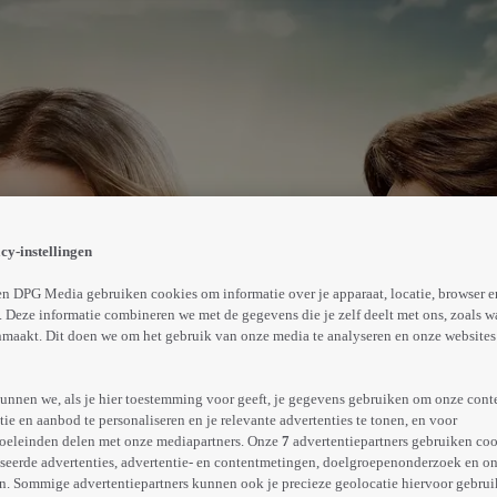
boeken, als haar eigenwijze grootvader, Tom, hulp nodig he
kel over zou nemen. Ondertussen heeft Tom een oude vla
cy-instellingen
oekomst.
Abonneren op Videoland
n DPG Media gebruiken cookies om informatie over je apparaat, locatie, browser e
 Deze informatie combineren we met de gegevens die je zelf deelt met ons, zoals w
maakt. Dit doen we om het gebruik van onze media te analyseren en onze websites 
Meer
info
unnen we, als je hier toestemming voor geeft, je gegevens gebruiken om onze cont
e en aanbod te personaliseren en je relevante advertenties te tonen, en voor
oeleinden delen met onze mediapartners. Onze
7
advertentiepartners gebruiken coo
seerde advertenties, advertentie- en contentmetingen, doelgroepenonderzoek en o
n. Sommige advertentiepartners kunnen ook je precieze geolocatie hiervoor gebruik