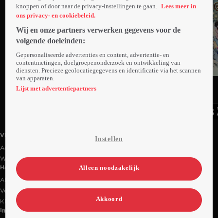
knoppen of door naar de privacy-instellingen te gaan.
Lees meer in
ons privacy- en cookiebeleid.
Wij en onze partners verwerken gegevens voor de
volgende doeleinden:
Gepersonaliseerde advertenties en content, advertentie- en
contentmetingen, doelgroepenonderzoek en ontwikkeling van
diensten. Precieze geolocatiegegevens en identificatie via het scannen
Trailer
van apparaten.
Ga
Ga
Ga
naar
naar
naar
Lijst met advertentiepartners
programma
programma
programma
Videoland useful links.
Videoland
Instellen
Actiecode
Werken bij RTL
Alleen noodzakelijk
Handige links
Alle films & series
Veelgestelde vragen
Akkoord
Klantenservice
Informatie