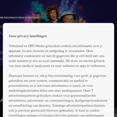
 the
Kids | Familie | Komedie
h page
 main
1uur03min
Jouw privacy-instellingen
nt
 the
Videoland en DPG Media gebruiken cookies om informatie over je
ibility
apparaat, locatie, browser en surfgedrag te verzamelen. Deze
De familievloggers Bellinga worden verkozen tot beste
ment
informatie combineren we met de gegevens die je zelf deelt met ons,
vloggers van het jaar. Terwijl papa Daniël en mama Fara
zoals wanneer je een account aanmaakt. Dit doen we om het gebruik
de prijs vieren met een weekendje weg, zien de boeven
van onze media te analyseren en onze websites en apps te verbeteren.
Abonneren op Videoland
Sam en Bram groen van jaloezie. Ze smeden een
Daarnaast kunnen we, als je hier toestemming voor geeft, je gegevens
plannetje om de gouden winnaarsbeker te stelen. Nu de
gebruiken om onze content, communicatie en aanbod te
kinderen alleen thuis zijn met oppas Bets moet inbreken
personaliseren en je relevante advertenties te tonen, en voor
Meer
een eitje zijn. Of toch niet?
marketingdoeleinden delen met onze mediapartners. Onze
7
info
advertentiepartners gebruiken cookies voor gepersonaliseerde
Anderen kijken ook
advertenties, advertentie- en contentmetingen, doelgroepenonderzoek
en ontwikkeling van diensten. Sommige advertentiepartners kunnen
ook je precieze geolocatie hiervoor gebruiken. Je kunt je cookie-
instellingen opslaan of wijzigen door het gebruik van onderstaande