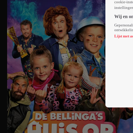
cookie-inst
instellinge
Wij en o
Gepersonali
ontwikkelin
Lijst met a