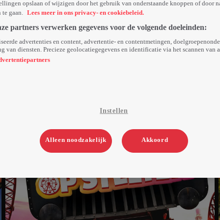
ellingen opslaan of wijzigen door het gebruik van onderstaande knoppen of door n
n te gaan.
Lees meer in ons privacy- en cookiebeleid.
nze partners verwerken gegevens voor de volgende doeleinden:
seerde advertenties en content, advertentie- en contentmetingen, doelgroepenond
g van diensten. Precieze geolocatiegegevens en identificatie via het scannen van 
dvertentiepartners
Instellen
Alleen noodzakelijk
Akkoord