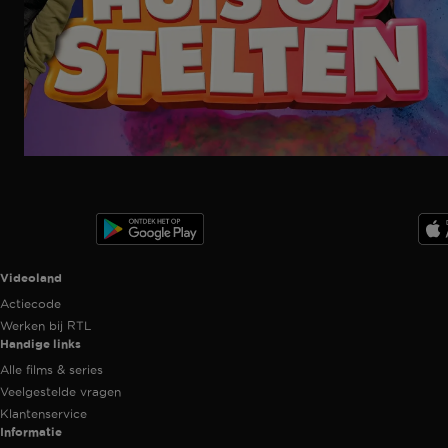
Ga
naar
programma
Videoland useful links.
Videoland
Actiecode
Werken bij RTL
Handige links
Alle films & series
Veelgestelde vragen
Klantenservice
Informatie