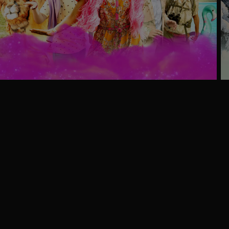
Trailer
Ga
naar
programma