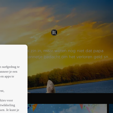
bben er megaveel zin in, maar weten nog niet dat papa
rouw Bets een plannetje bedacht om het verloren geld snel
n surfgedrag te
anneer je een
en apps te
ent,
kies voor
ntwikkeling
en. Je kunt je