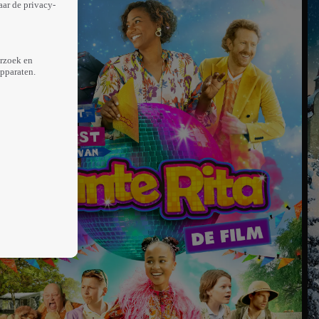
aar de privacy-
erzoek en
apparaten.