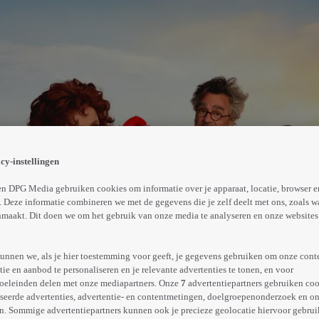
fers gepakt voor een luxe droomreis naar Frankrijk. Ze he
wijl Daniël probeert om de reis te vertragen, heeft Buurv
cy-instellingen
Abonneren op Videoland
n DPG Media gebruiken cookies om informatie over je apparaat, locatie, browser e
 Deze informatie combineren we met de gegevens die je zelf deelt met ons, zoals w
maakt. Dit doen we om het gebruik van onze media te analyseren en onze websites 
Meer
info
unnen we, als je hier toestemming voor geeft, je gegevens gebruiken om onze cont
e en aanbod te personaliseren en je relevante advertenties te tonen, en voor
oeleinden delen met onze mediapartners. Onze
7
advertentiepartners gebruiken coo
seerde advertenties, advertentie- en contentmetingen, doelgroepenonderzoek en o
n. Sommige advertentiepartners kunnen ook je precieze geolocatie hiervoor gebruik