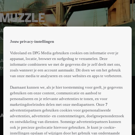
 the
Actie | Thriller
h page
 main
1uur35min
Jouw privacy-instellingen
nt
 the
Videoland en DPG Media gebruiken cookies om informatie over je
ibility
apparaat, locatie, browser en surfgedrag te verzamelen. Deze
Agent Jake Rosser van de hondenbrigade raakt zijn
ment
informatie combineren we met de gegevens die je zelf deelt met ons,
trouwe politiehond kwijt bij een schietpartij met een
zoals wanneer je een account aanmaakt. Dit doen we om het gebruik
bende drugsdealers. Rosser gaat door het lint en wordt
van onze media te analyseren en onze websites en apps te verbeteren.
Abonneren op Videoland
geschorst. Op eigen houtje gaat hij achter de daders
Daarnaast kunnen we, als je hier toestemming voor geeft, je gegevens
aan, bijgestaan door de valse, afgekeurde politiehond
gebruiken om onze content, communicatie en aanbod te
Socks. Tijdens hun wraaktocht ontdekken ze een
personaliseren en je relevante advertenties te tonen, en voor
Meer
samenzwering die de hele stad in z'n greep houdt.
marketingdoeleinden delen met onze mediapartners. Onze
7
info
advertentiepartners gebruiken cookies voor gepersonaliseerde
Anderen kijken ook
advertenties, advertentie- en contentmetingen, doelgroepenonderzoek
en ontwikkeling van diensten. Sommige advertentiepartners kunnen
ook je precieze geolocatie hiervoor gebruiken. Je kunt je cookie-
instellingen opslaan of wijzigen door het gebruik van onderstaande