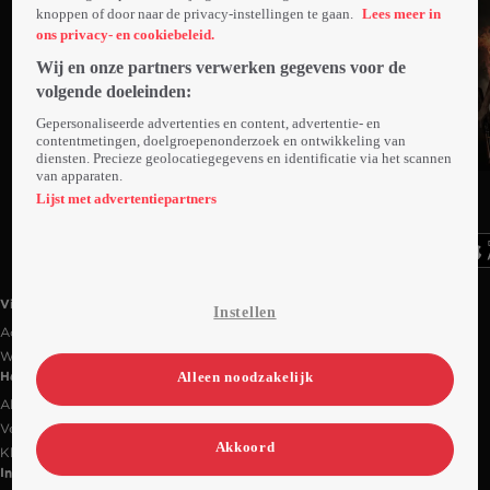
knoppen of door naar de privacy-instellingen te gaan.
Lees meer in
ons privacy- en cookiebeleid.
Wij en onze partners verwerken gegevens voor de
volgende doeleinden:
Gepersonaliseerde advertenties en content, advertentie- en
contentmetingen, doelgroepenonderzoek en ontwikkeling van
diensten. Precieze geolocatiegegevens en identificatie via het scannen
Trailer
van apparaten.
Ga
Ga
Ga
naar
naar
naar
Lijst met advertentiepartners
programma
programma
programma
Videoland useful links.
Videoland
Instellen
Actiecode
Werken bij RTL
Alleen noodzakelijk
Handige links
Alle films & series
Veelgestelde vragen
Akkoord
Klantenservice
Informatie