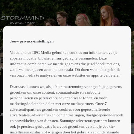
 the
Avontuur | Familie
h page
 main
1uur37min
Jouw privacy-instellingen
nt
 the
Videoland en DPG Media gebruiken cookies om informatie over je
ibility
apparaat, locatie, browser en surfgedrag te verzamelen. Deze
Een hevige zomerstorm drijft een rondreizend
ment
informatie combineren we met de gegevens die je zelf deelt met ons,
paardencircus naar het Oostenrijkse Kaltenbach. Ari wil
zoals wanneer je een account aanmaakt. Dit doen we om het gebruik
daar met de hulp van circusjongen Carlo en Stormwind
van onze media te analyseren en onze websites en apps te verbeteren.
Abonneren op Videoland
een oud showpaard helpen. Maar wanneer de fanatieke
Daarnaast kunnen we, als je hier toestemming voor geeft, je gegevens
showregisseur Yiri hun plan ontdekt, komt Stormwind in
gebruiken om onze content, communicatie en aanbod te
gevaar. Op het laatste moment schiet Mika te hulp om
personaliseren en je relevante advertenties te tonen, en voor
Meer
hun geliefde Stormwind te redden.
marketingdoeleinden delen met onze mediapartners. Onze
7
info
advertentiepartners gebruiken cookies voor gepersonaliseerde
Anderen kijken ook
advertenties, advertentie- en contentmetingen, doelgroepenonderzoek
en ontwikkeling van diensten. Sommige advertentiepartners kunnen
ook je precieze geolocatie hiervoor gebruiken. Je kunt je cookie-
instellingen opslaan of wijzigen door het gebruik van onderstaande