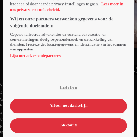
knoppen of door naar de privacy-instellingen te gaan.
Lees meer in
ons privacy- en cookiebeleid.
Wij en onze partners verwerken gegevens voor de
volgende doeleinden:
Gepersonaliseerde advertenties en content, advertentie- en
contentmetingen, doelgroepenonderzoek en ontwikkeling van
diensten. Precieze geolocatiegegevens en identificatie via het scannen
van apparaten.
Ga
Ga
Ga
naar
naar
naar
Lijst met advertentiepartners
programma
programma
programma
Videoland useful links.
Videoland
Instellen
Actiecode
Werken bij RTL
Alleen noodzakelijk
Handige links
Alle films & series
Veelgestelde vragen
Akkoord
Klantenservice
Informatie