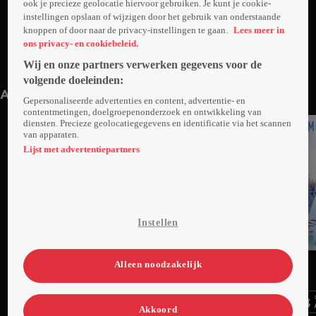
ook je precieze geolocatie hiervoor gebruiken. Je kunt je cookie-
instellingen opslaan of wijzigen door het gebruik van onderstaande
knoppen of door naar de privacy-instellingen te gaan.
Lees meer in
ons privacy- en cookiebeleid.
Wij en onze partners verwerken gegevens voor de
Trailer: Hearts of Winter
1min
Wo 14 jan 26
volgende doeleinden:
Anderen kijken ook
Gepersonaliseerde advertenties en content, advertentie- en
contentmetingen, doelgroepenonderzoek en ontwikkeling van
diensten. Precieze geolocatiegegevens en identificatie via het scannen
van apparaten.
Lijst met advertentiepartners
Instellen
Trailer
Trailer
Ga
Ga
Ga
Alleen noodzakelijk
naar
naar
naar
programma
programma
programma
Videoland useful links.
Akkoord