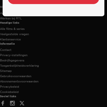
Videoland
Actiecode
Werken bij RTL
Handige links
Alle films & series
Veelgestelde vragen
Klantenservice
Informatie
Contact
Privacy-instellingen
Bedrijfsgegevens
Toegankelijkheidsverklaring
Sitemap
Gebruiksvoorwaarden
Abonnementsvoorwaarden
Privacybeleid
Cookiebeleid
Social links
Facebook
Instagram
Twitter