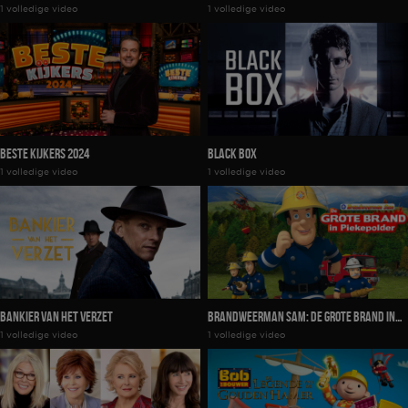
1 volledige video
1 volledige video
Beste Kijkers 2024
Black Box
1 volledige video
1 volledige video
Bankier Van Het Verzet
Brandweerman Sam: De Grote Brand In
1 volledige video
1 volledige video
Piekepolder