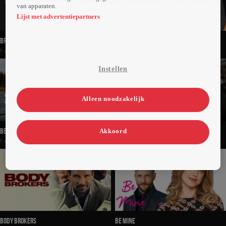
van apparaten.
Lijst met advertentiepartners
Brigitte Kaandorp - Eh
Bed & Breakfast
1 volledige video
1 volledige video
Instellen
Alleen noodzakelijk
Beau Solo: Yukon
Bij Ons Op Het Kamp
Akkoord
1 volledige video
43 volledige video's
Body Brokers
Be Mine