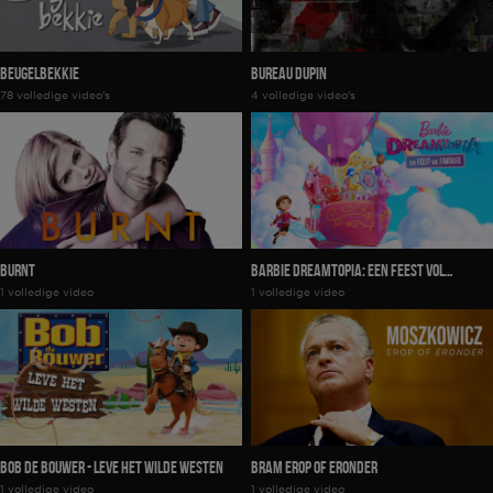
Beugelbekkie
Bureau Dupin
78 volledige video's
4 volledige video's
Burnt
Barbie Dreamtopia: Een Feest Vol
1 volledige video
1 volledige video
Fantasie
Bob De Bouwer - Leve Het Wilde Westen
Bram Erop of Eronder
1 volledige video
1 volledige video