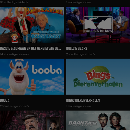
16 volledige video's
1 volledige video
Verrassingen
Bassie & Adriaan En Het Geheim Van De
Bulls & Bears
14 volledige video's
23 volledige video's
Schatkaart
Booba
Bings Dierenverhalen
26 volledige video's
1 volledige video