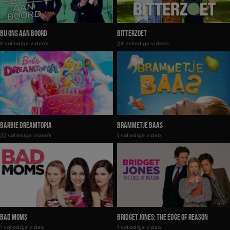
Bij Ons Aan Boord
Bitterzoet
6 volledige video's
24 volledige video's
Barbie Dreamtopia
Brammetje Baas
22 volledige video's
1 volledige video
Bad Moms
Bridget Jones: The Edge Of Reason
1 volledige video
1 volledige video