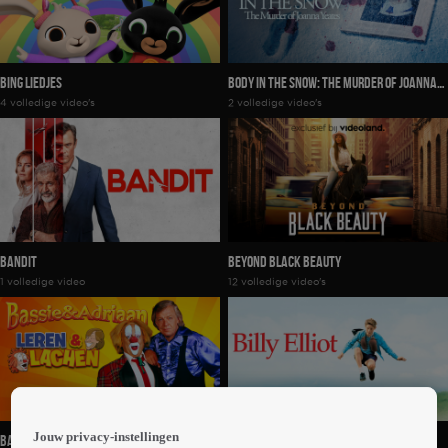
Bing Liedjes
Body In The Snow: The Murder Of Joanna
4 volledige video's
2 volledige video's
Yeates
Bandit
Beyond Black Beauty
1 volledige video
12 volledige video's
Jouw privacy-instellingen
Bassie & Adriaan
Billy Elliot