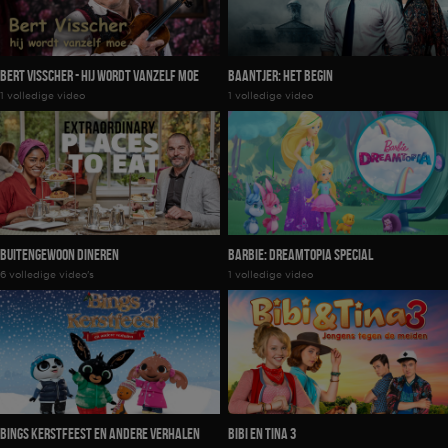
Bert Visscher - Hij Wordt Vanzelf Moe
Baantjer: Het Begin
1 volledige video
1 volledige video
Buitengewoon Dineren
Barbie: Dreamtopia Special
6 volledige video's
1 volledige video
Bings Kerstfeest en Andere Verhalen
Bibi En Tina 3