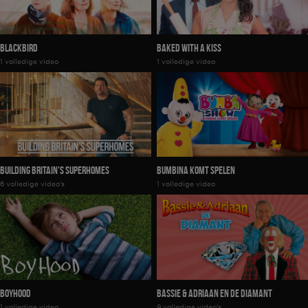
Blackbird
Baked With A Kiss
1 volledige video
1 volledige video
Building Britain's Superhomes
Bumbina Komt Spelen
6 volledige video's
1 volledige video
Boyhood
Bassie & Adriaan En De Diamant
1 volledige video
9 volledige video's