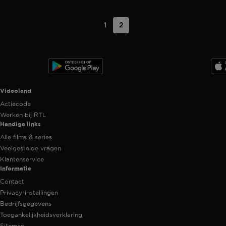
1
2
Videoland useful links.
Videoland
Actiecode
Werken bij RTL
Handige links
Alle films & series
Veelgestelde vragen
Klantenservice
Informatie
Contact
Privacy-instellingen
Bedrijfsgegevens
Toegankelijkheidsverklaring
Sitemap