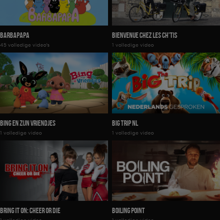
Barbapapa
Bienvenue Chez Les Ch'Tis
45 volledige video's
1 volledige video
Bing En Zijn Vriendjes
Big Trip NL
1 volledige video
1 volledige video
Bring It On: Cheer or Die
Boiling Point