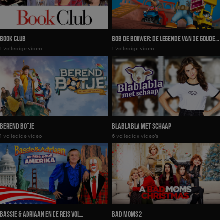
Book Club
Bob de Bouwer: De Legende van de Gouden
1 volledige video
1 volledige video
Hamer
Berend Botje
Blablabla Met Schaap
1 volledige video
6 volledige video's
Bassie & Adriaan En De Reis Vol
Bad Moms 2