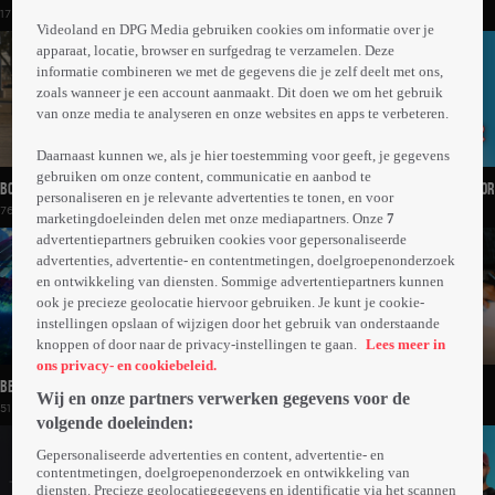
17 volledige video's
1 volledige video
Videoland en DPG Media gebruiken cookies om informatie over je
apparaat, locatie, browser en surfgedrag te verzamelen. Deze
informatie combineren we met de gegevens die je zelf deelt met ons,
zoals wanneer je een account aanmaakt. Dit doen we om het gebruik
van onze media te analyseren en onze websites en apps te verbeteren.
Daarnaast kunnen we, als je hier toestemming voor geeft, je gegevens
gebruiken om onze content, communicatie en aanbod te
Border Patrol USA
Bassie & Adriaan En De Huilende Pofessor
personaliseren en je relevante advertenties te tonen, en voor
76 volledige video's
8 volledige video's
marketingdoeleinden delen met onze mediapartners. Onze
7
advertentiepartners gebruiken cookies voor gepersonaliseerde
advertenties, advertentie- en contentmetingen, doelgroepenonderzoek
en ontwikkeling van diensten. Sommige advertentiepartners kunnen
ook je precieze geolocatie hiervoor gebruiken. Je kunt je cookie-
instellingen opslaan of wijzigen door het gebruik van onderstaande
knoppen of door naar de privacy-instellingen te gaan.
Lees meer in
ons privacy- en cookiebeleid.
Beyblade X
Gewoon Boef
Wij en onze partners verwerken gegevens voor de
51 volledige video's
3 volledige video's
volgende doeleinden:
Gepersonaliseerde advertenties en content, advertentie- en
contentmetingen, doelgroepenonderzoek en ontwikkeling van
diensten. Precieze geolocatiegegevens en identificatie via het scannen