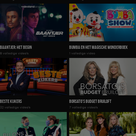
Baantjer: Het Begin
Bumba En Het Magische Wonderboek
8 volledige video's
1 volledige video
Beste Kijkers
Borsato's Budget Bruiloft
32 volledige video's
7 volledige video's