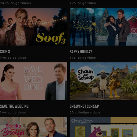
20 volledige video's
1 volledige video
Soof 3
Sappy Holiday
1 volledige video
1 volledige video
Save The Wedding
Shaun het Schaap
1 volledige video
20 volledige video's