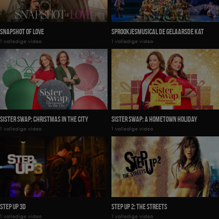
Snapshot Of Love
Sprookjesmusical De Gelaarsde Kat
1 volledige video
1 volledige video
Sister Swap: Christmas In The City
Sister Swap: A Hometown Holiday
1 volledige video
1 volledige video
Step Up 3D
Step Up 2: The Streets
1 volledige video
1 volledige video