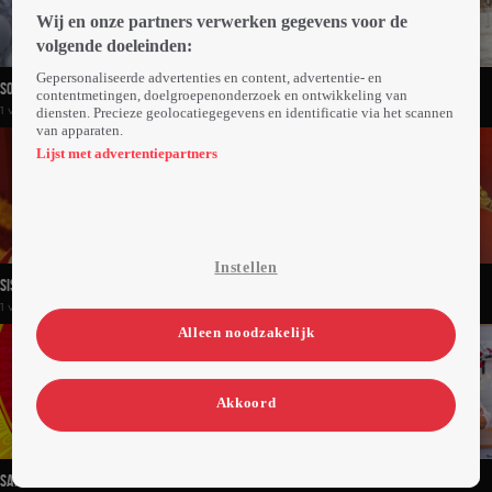
Wij en onze partners verwerken gegevens voor de
volgende doeleinden:
Gepersonaliseerde advertenties en content, advertentie- en
Somberman's Actie
Special Forces: Who Dares Wins (USA)
contentmetingen, doelgroepenonderzoek en ontwikkeling van
1 volledige video
19 volledige video's
diensten. Precieze geolocatiegegevens en identificatie via het scannen
van apparaten.
Lijst met advertentiepartners
Instellen
Sissi
Sissi, De Jonge Keizerin
1 volledige video
1 volledige video
Alleen noodzakelijk
Akkoord
Santiago Of The Seas
Sweet Navidad