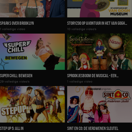
Sparks Over Brooklyn
StoryZoo Op Avontuur In Het Van Gogh
1 volledige video
10 volledige video's
Museum
Super Chill: Bewegen
Sprookjesboom De Musical - Een
29 volledige video's
1 volledige video
Gigantisch Avontuur
Step Up 5: All In
Sint en co: De Verdwenen Sleutel