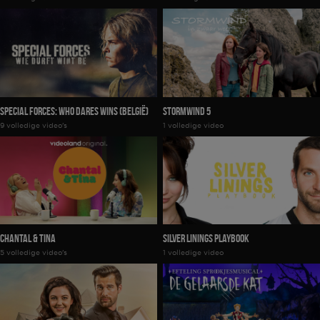
Special Forces: Who Dares Wins (België)
Stormwind 5
9 volledige video's
1 volledige video
Chantal & Tina
Silver Linings Playbook
5 volledige video's
1 volledige video