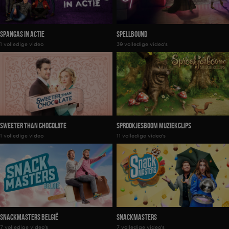
SpangaS In Actie
Spellbound
1 volledige video
39 volledige video's
Sweeter Than Chocolate
Sprookjesboom Muziekclips
1 volledige video
11 volledige video's
Snackmasters België
Snackmasters
7 volledige video's
7 volledige video's