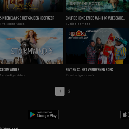
Sinterklaas & Het Gouden Hoefijzer
Snuf De Hond En De Jacht Op Vliegende
1 volledige video
1 volledige video
Volckert
Stormwind 3
Sint en co: Het Verdwenen Boek
1 volledige video
13 volledige video's
1
2
Videoland useful links.
Videoland