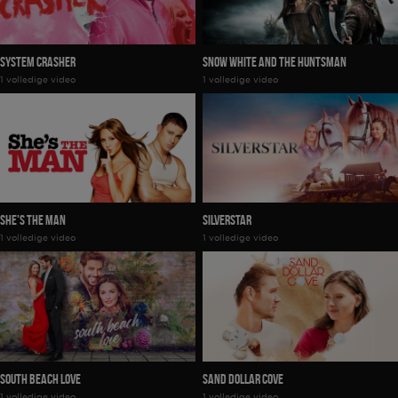
System Crasher
Snow White And The Huntsman
1 volledige video
1 volledige video
SHE'S THE MAN
Silverstar
1 volledige video
1 volledige video
South Beach Love
Sand Dollar Cove
1 volledige video
1 volledige video