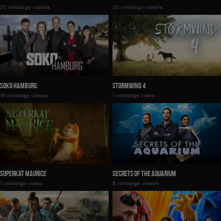
20 volledige video's
20 volledige video's
SOKO Hamburg
Stormwind 4
16 volledige video's
1 volledige video
Superkat Maurice
Secrets Of The Aquarium
1 volledige video
6 volledige video's