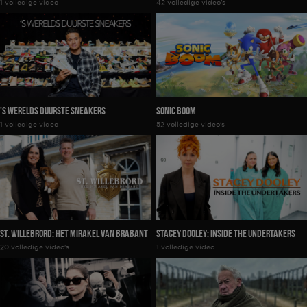
1 volledige video
42 volledige video's
's Werelds Duurste Sneakers
Sonic Boom
1 volledige video
52 volledige video's
St. Willebrord: Het Mirakel Van Brabant
Stacey Dooley: Inside The Undertakers
20 volledige video's
1 volledige video