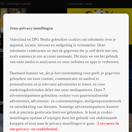
123 volledige video's
1 volledige video
Jouw privacy-instellingen
Videoland en DPG Media gebruiken cookies om informatie over je
apparaat, locatie, browser en surfgedrag te verzamelen. Deze
Survivor
Kung Fu Panda: Secrets Of The Furious
informatie combineren we met de gegevens die je zelf deelt met ons,
zoals wanneer je een account aanmaakt. Dit doen we om het gebruik
1 volledige video
1 volledige video
Five
van onze media te analyseren en onze websites en apps te verbeteren.
Daarnaast kunnen we, als je hier toestemming voor geeft, je gegevens
gebruiken om onze content, communicatie en aanbod te
personaliseren en je relevante advertenties te tonen, en voor
marketingdoeleinden delen met onze mediapartners. Onze
7
advertentiepartners gebruiken cookies voor gepersonaliseerde
advertenties, advertentie- en contentmetingen, doelgroepenonderzoek
Spoorloos
Superhero Academy
en ontwikkeling van diensten. Sommige advertentiepartners kunnen
1 volledige video
33 volledige video's
ook je precieze geolocatie hiervoor gebruiken. Je kunt je cookie-
instellingen opslaan of wijzigen door het gebruik van onderstaande
knoppen of door naar de privacy-instellingen te gaan.
Lees meer in
ons privacy- en cookiebeleid.