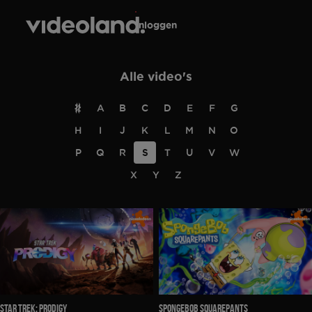
Inloggen
 the
h page
Alle video's
 main
nt
#
A
B
C
D
E
F
G
 the
H
I
J
K
L
M
N
O
ibility
ment
P
Q
R
S
T
U
V
W
X
Y
Z
Star Trek: Prodigy
SpongeBob SquarePants