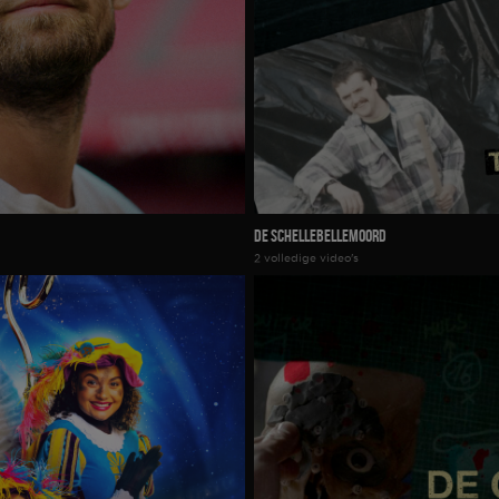
De Schellebellemoord
2 volledige video's