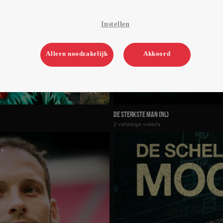
Instellen
Alleen noodzakelijk
Akkoord
De Sterkste Man (NL)
2 volledige video's