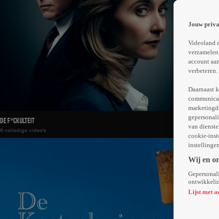
Jouw priva
Videoland e
verzamelen.
account aan
verbeteren.
Daarnaast k
communicati
marketingd
gepersonali
De F*ckulteit
van dienste
6 volledige video's
cookie-inst
instellinge
Wij en o
Gepersonali
ontwikkelin
Lijst met a