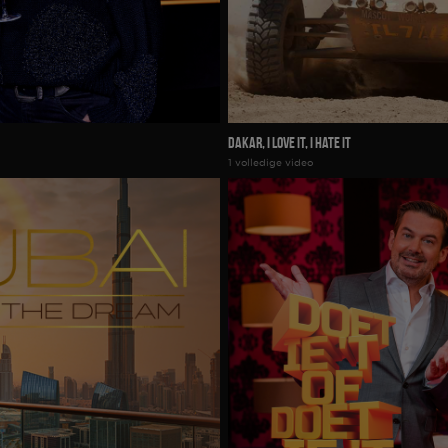
Dakar, I Love It, I Hate It
1 volledige video