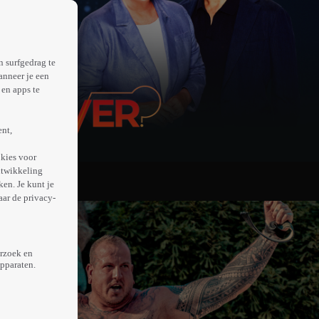
n surfgedrag te
anneer je een
en apps te
ent,
kies voor
ntwikkeling
en. Je kunt je
aar de privacy-
erzoek en
apparaten.