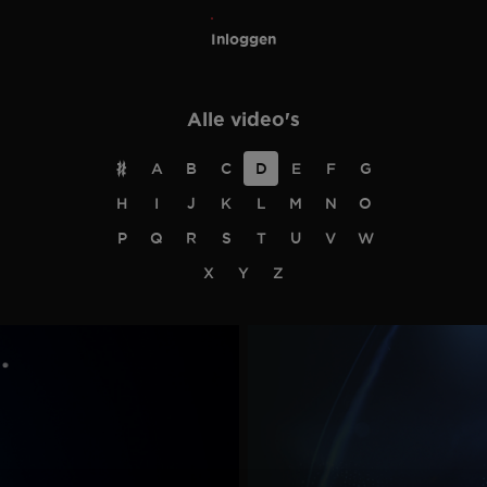
Inloggen
Alle video's
#
A
B
C
D
E
F
G
H
I
J
K
L
M
N
O
P
Q
R
S
T
U
V
W
X
Y
Z