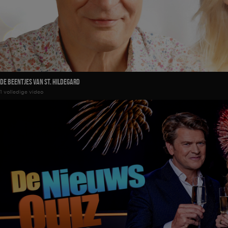
De Beentjes van St. Hildegard
1 volledige video