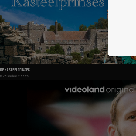
De Kasteelprinses
8 volledige video's