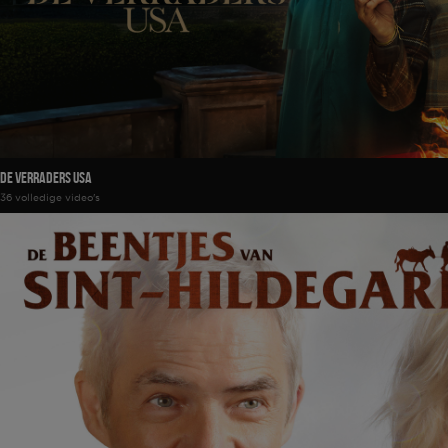
De Verraders USA
36 volledige video's