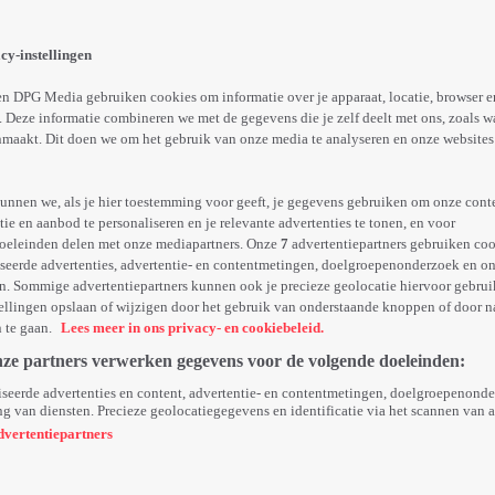
cy-instellingen
n DPG Media gebruiken cookies om informatie over je apparaat, locatie, browser e
 Deze informatie combineren we met de gegevens die je zelf deelt met ons, zoals w
maakt. Dit doen we om het gebruik van onze media te analyseren en onze websites 
unnen we, als je hier toestemming voor geeft, je gegevens gebruiken om onze cont
e en aanbod te personaliseren en je relevante advertenties te tonen, en voor
oeleinden delen met onze mediapartners. Onze
7
advertentiepartners gebruiken coo
seerde advertenties, advertentie- en contentmetingen, doelgroepenonderzoek en o
Do You Want To Live Forever?
n. Sommige advertentiepartners kunnen ook je precieze geolocatie hiervoor gebruik
4 volledige video's
ellingen opslaan of wijzigen door het gebruik van onderstaande knoppen of door n
n te gaan.
Lees meer in ons privacy- en cookiebeleid.
nze partners verwerken gegevens voor de volgende doeleinden:
seerde advertenties en content, advertentie- en contentmetingen, doelgroepenond
g van diensten. Precieze geolocatiegegevens en identificatie via het scannen van 
dvertentiepartners